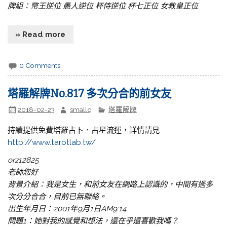
牌組：幣王逆位 愚人逆位 杯侍逆位 杯七正位 女教皇正位
» Read more
0 Comments
塔羅解牌No.817 多次分合的前女友
2018-02-23
smallq
塔羅解牌
持續提供免費塔羅占卜．占星流運，詳情請見
http://www.tarotlab.tw/
orz12825
老師您好
背景介紹：我是女生，和前女友在網路上認識的，中間有過多
次分分合合，目前已無聯絡。
出生年月日：2001年9月1日AM9:14
問題1：她對我的感覺和想法，還在乎還喜歡我嗎？