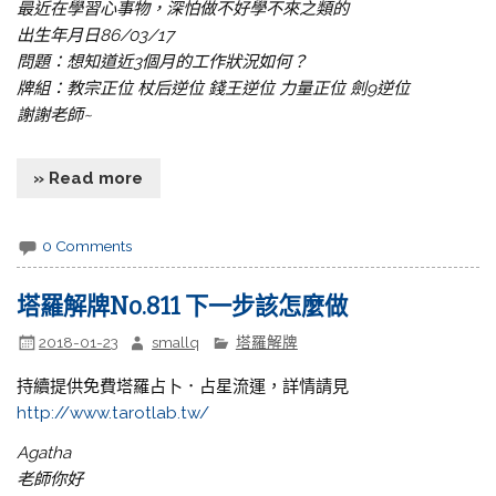
最近在學習心事物，深怕做不好學不來之類的
出生年月日86/03/17
問題：想知道近3個月的工作狀況如何？
牌組：教宗正位 杖后逆位 錢王逆位 力量正位 劍9逆位
謝謝老師~
» Read more
0 Comments
塔羅解牌No.811 下一步該怎麼做
2018-01-23
smallq
塔羅解牌
持續提供免費塔羅占卜．占星流運，詳情請見
http://www.tarotlab.tw/
Agatha
老師你好