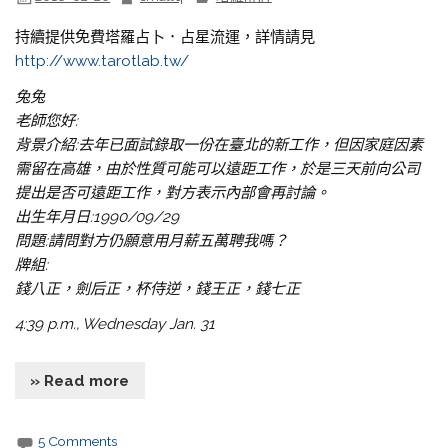
持續提供免費塔羅占卜．占星流運，詳情請見
http://www.tarotlab.tw/
兔兔
老師您好:
背景介紹:去年已面試錄取一份在臺北的新工作，但因家庭因素
需留在高雄，由於性質可能可以遠距工作，於是三天前向公司
提出是否可遠距工作，對方表示內部會再討論。
出生年月日:1990/09/29
問題:請問對方仍願意用月薪五萬聘我嗎？
牌組:
錢八正，劍后正，杯侍逆，錢王正，錢七正
4:39 p.m., Wednesday Jan. 31
» Read more
5 Comments