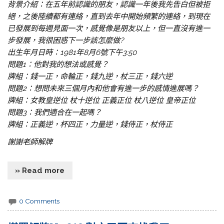
背景介紹：在五年前認識的朋友，認識一年後我先告白但被拒
絕，之後陸續都有連絡，直到去年中開始頻繁的連絡，到現在
已發展到每週見面一次，感覺像是朋友以上，但一直沒有進一
步發展，我很困惑下一步該怎麼做?
出生年月日時：1981年8月6號下午3:50
問題1：他對我的想法或感覺？
牌組：錢一正，命輪正，錢九逆，杖三正，錢六逆
問題2：想問未來三個月內和他會有進一步的感情進展嗎？
牌組：女教皇逆位 杖十逆位 正義正位 杖八逆位 皇帝正位
問題3：我們適合在一起嗎？
牌組：正義逆，杯四正，力量逆，錢侍正，杖侍正
謝謝老師解牌
» Read more
0 Comments