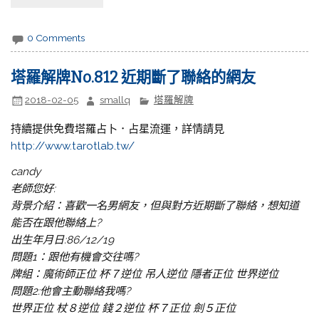
0 Comments
塔羅解牌No.812 近期斷了聯絡的網友
2018-02-05
smallq
塔羅解牌
持續提供免費塔羅占卜．占星流運，詳情請見
http://www.tarotlab.tw/
candy
老師您好:
背景介紹：喜歡一名男網友，但與對方近期斷了聯絡，想知道
能否在跟他聯絡上?
出生年月日:86/12/19
問題1：跟他有機會交往嗎?
牌組：魔術師正位 杯７逆位 吊人逆位 隱者正位 世界逆位
問題2:他會主動聯絡我嗎?
世界正位 杖８逆位 錢２逆位 杯７正位 劍５正位