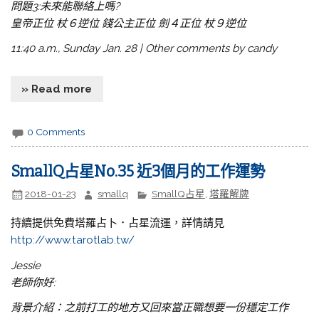
問題3:未來能聯絡上嗎?
皇帝正位 杖６逆位 錢公主正位 劍４正位 杖９逆位
11:40 a.m., Sunday Jan. 28 | Other comments by candy
» Read more
0 Comments
SmallQ占星No.35 近3個月的工作運勢
2018-01-23
smallq
SmallQ占星
,
塔羅解牌
持續提供免費塔羅占卜．占星流運，詳情請見
http://www.tarotlab.tw/
Jessie
老師你好:
背景介紹：之前打工的地方又回來當正職想要一份穩定工作