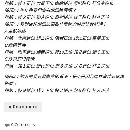
牌組：杖１正位 力量正位 命輪逆位 節制逆位 杯公主逆位
問題2：半年內我們會有感情進展嗎？
牌組：杖２正位 戀人逆位 審判逆位 杖王逆位 錢４正位
問題3：我對這段感情該采取什麼樣的態度比較好呢？
A.主動聯絡
牌組：教宗逆位 錢１逆位 隱者正位 錢10正位 星星正位
B.繼續等待
牌組：戰車逆位 隱者逆位 杯10正位 錢８逆位 劍６正位
C.放棄這段感情
牌組：錢１正位 劍10逆位 劍８逆位 杖６逆位 杯２逆位
問題4：對方對我有憂鬱症的看法，是不是因為這件事才有顧慮
的呢？
牌組：杯９逆位 錢７正位 錢２逆位 劍５逆位 杯８正位
» Read more
6 Comments