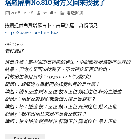
塔羅解牌No.810 對方又回來找我了
2018-01-16
smallq
塔羅解牌
持續提供免費塔羅占卜．占星流運，詳情請見
http://www.tarotlab.tw/
Alice520
老師您好
背景介紹：高中因朋友認識的男生，中間數次聯絡都不是好的
結果。但對方又回來找我了，不太確定是否是釣魚。
我的出生年月日時：19930217下午3點(女)
問題1：想問對方重新回來找我的目的是什麼？
牌組：錢５正位 劍８正位 杖６正位 錢后逆位 杯公主逆位
問題2：他是比較想跟我做情人還是做朋友？
牌組：杯１逆位 杖１正位 錢５正位 死神逆位 錢８正位
問題3：我不跟他往來是不是會比較好？
牌組：杖９逆位 劍后逆位 杯騎正位 隱者逆位 吊人正位