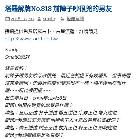
塔羅解牌No.818 前陣子吵很兇的男友
2018-03-10
smallq
塔羅解牌
持續提供免費塔羅占卜．占星流運，詳情請見
http://www.tarotlab.tw/
Sandy
SmallQ您好
背景資料：
前陣子跟男友吵架吵很兇，最近在相處下有較緩和，但事情還
沒完全講開，他最近態度也變的很不一樣，搞不懂他在想什
麼⋯⋯所以很困擾⋯⋯
出生年月日：1995年12月18日
問題1:他現在對我的感覺是什麼？
牌組：皇后正位 杯十逆位 幣五逆位 宗教正位 幣九逆位
問題2:我應該要怎麼跟他相處下去才能改善目前當狀況？
牌組：幣五逆位 劍王正位 杖九正位 杯王正位 節制逆位
問題3:我該繼續還是放棄呢？