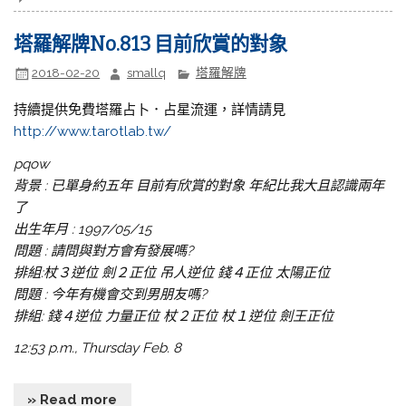
塔羅解牌No.813 目前欣賞的對象
2018-02-20
smallq
塔羅解牌
持續提供免費塔羅占卜．占星流運，詳情請見
http://www.tarotlab.tw/
pqow
背景 : 已單身約五年 目前有欣賞的對象 年紀比我大且認識兩年
了
出生年月 : 1997/05/15
問題 : 請問與對方會有發展嗎?
排組:杖３逆位 劍２正位 吊人逆位 錢４正位 太陽正位
問題 : 今年有機會交到男朋友嗎?
排組: 錢４逆位 力量正位 杖２正位 杖１逆位 劍王正位
12:53 p.m., Thursday Feb. 8
» Read more