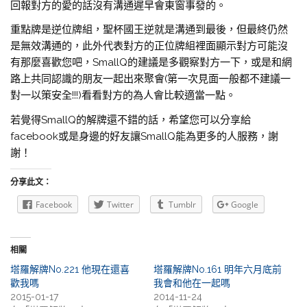
回報對方的愛的話沒有溝通遲早會東窗事發的。
重點牌是逆位牌組，聖杯國王逆就是溝通到最後，但最終仍然
是無效溝通的，此外代表對方的正位牌組裡面顯示對方可能沒
有那麼喜歡您吧，SmallQ的建議是多觀察對方一下，或是和網
路上共同認識的朋友一起出來聚會(第一次見面一般都不建議一
對一以策安全!!!)看看對方的為人會比較適當一點。
若覺得SmallQ的解牌還不錯的話，希望您可以分享給
facebook或是身邊的好友讓SmallQ能為更多的人服務，謝
謝！
分享此文：
Facebook
Twitter
Tumblr
Google
相關
塔羅解牌No.221 他現在還喜
塔羅解牌No.161 明年六月底前
歡我嗎
我會和他在一起嗎
2015-01-17
2014-11-24