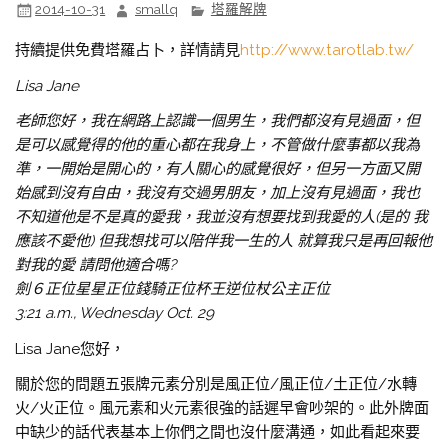
2014-10-31
smallq
塔羅解牌
持續提供免費塔羅占卜，詳情請見
http://www.tarotlab.tw/
Lisa Jane
老師您好，我在網路上認識一個男生，我們都沒有見過面，但
是可以感覺得的他的重心都在我身上，不管做什麼事都以我為
準，一開始是開心的，有人關心的感覺很好，但另一方面又開
始感到沒有自由，我沒有交過男朋友，加上沒有見過面，我也
不知道他是不是真的愛我，我並沒有想要找到我愛的人(是的 我
應該不愛他) 但我想找可以陪伴我一生的人 就算我只是再回報他
對我的愛 請問他適合嗎?
劍６正位星星正位錢騎正位杯王逆位杖公主正位
3:21 a.m., Wednesday Oct. 29
Lisa Jane您好，
關於您的問題五張牌元素分別是風正位/風正位/土正位/水轉
火/火正位。風元素和火元素很強的話遲早會吵架的。此外牌面
中缺少的話代表基本上你們之間也沒什麼溝通，如此看起來要