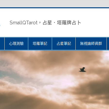
室
SmallQTarot，占星．塔羅牌占卜
心理測驗
塔羅筆記
占星筆記
無視論師資群