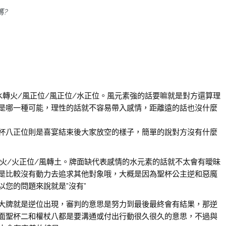
嗎?
水轉火/風正位/風正位/水正位。風元素強的話要嘛就是對方還算理
是哪一種可能，理性的話就不容易帶入感情，距離遠的話也沒什麼
杯八正位則是喜宴結束後大家放空的樣子，簡單的說對方沒有什麼
轉火/火正位/風轉土。牌面缺代表感情的水元素的話就不太會有曖昧
是比較沒有動力去追求其他對象哦，大概是因為聖杯公主逆和惡魔
您的問題來說就是”沒有”
大牌就是逆位出現，審判的意思是努力到最後最終會有結果，那逆
面聖杯二和權杖八都是要溝通或付出行動很久很久的意思，不過與