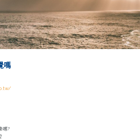
覺嗎
b.tw/
象嗎?
位