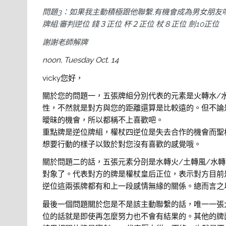
問題3：如果我主動積極跟他聯繫,有機會成為男女朋友
牌組:審判逆位 錢３正位 杯２正位 杖８正位 劍10正位
謝謝老師解牌
noon, Tuesday Oct. 14
vicky您好，
關於您的問題一，五張牌組分別代表的元素是火轉水/
性，不然就是對方與您的距離還算是比較遠的。但不論
曖昧的機會，所以都稱不上喜歡吧。
重點牌是逆位牌組，權杖四逆位是失去合作的機會而聖
想要行動的樣子以致於對您沒有喜歡的感覺哦。
關於問題二的話，五張元素分刟是水轉火/土轉風/水
對象了。代表對方的牌是權杖皇后正位，表示對方目前
逆位這兩張牌都有和上一段感情無緣的關係。總而言之以
最後一個問題關於您是不是該主動聯繫的話，唯一一張
位的話就是即使再怎麼努力也不會有結果的。其他的牌