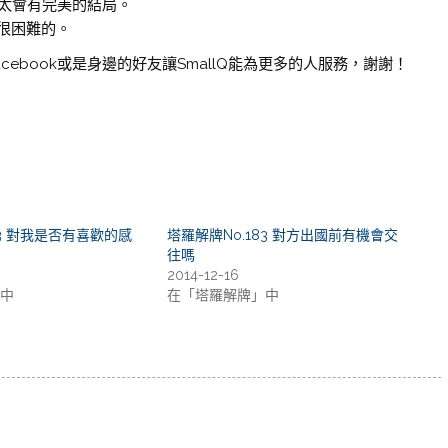
不太會有完美的結局。
很困難的。
cebook或是身邊的好友讓SmallQ能為更多的人服務，謝謝！
33 對我是否有喜歡的感
塔羅解牌No.183 對方出國前有機會交
往嗎
2014-12-16
中
在「塔羅解牌」中