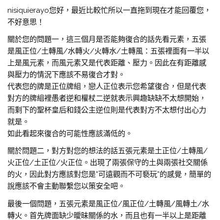
nisiquierayo您好，最近比較忙所以一直拖到現在才能回覆您，
不好意思！
關於您的問題一，這三個月是否能夠復合的話先看元素，五張
是風正位/土轉風/水轉火/火轉水/土轉風：五張裡面有一半以
上是風元素，而風元素又是代表距離、壓力。因此在有距離感
與壓力的情況下應該不易復合才對。
代表您的牌是正位牌組，戀人正位表示您希望復合，但是代表
對方的牌組裡愚者逆和權杖二逆就表示興趣缺缺不太想開始，
而剩下的聖杯皇后和錢公主逆位則是代表對方不太想付出心力
就是。
如此看起來復合的可能性應該滿低的。
關於問題二，對方對您的想法的話五張元素是土正位/土轉風/
火正位/土正位/火正位。出現了兩張保守的土與兩張社交關係
的火，因此對方應該對您是”可遠觀而不可褻玩”的感覺，簡單的
說應該不會主動聯繫您以策安全吧。
最後一個問題，五張元素是風正位/風正位/土轉風/風轉土/水
轉火。首先牌面缺少曖昧關係的水，而且也有一半以上是距離