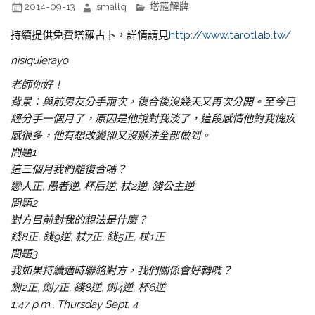
2014-09-13
smallq
塔羅解牌
持續提供免費塔羅占卜，詳情請見
http://www.tarotlab.tw/
nisiquierayo
老師你好！
背景：與前男友分手兩次，復合後沒幾天又再次分開。至今已
經分手一個月了，原因是他說對我淡了，這段感情他對我愧疚
感很多，他有想改變卻又沒辦法全部做到。
問題1
這三個月我們能復合嗎？
戀人正, 愚者逆, 杯后逆, 杖2逆, 錢公主逆
問題2
對方目前對我的想法是什麼？
錢8正, 錢9逆, 杖7正, 錢5正, 杖1正
問題3
我如果持續適時聯絡對方，我們關係會好轉嗎？
劍2正, 劍7正, 錢8逆, 劍4逆, 杯6逆
1:47 p.m., Thursday Sept. 4