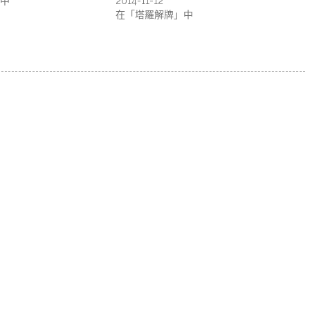
中
2014-11-12
在「塔羅解牌」中