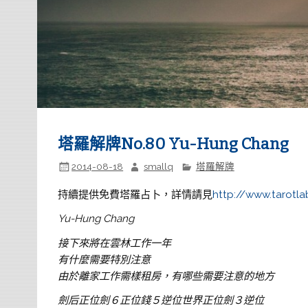
塔羅解牌No.80 Yu-Hung Chang
2014-08-18
smallq
塔羅解牌
持續提供免費塔羅占卜，詳情請見
http://www.tarotla
Yu-Hung Chang
接下來將在雲林工作一年
有什麼需要特別注意
由於離家工作需樣租房，有哪些需要注意的地方
劍
后正位劍６正位錢５逆位世界正位劍３逆位