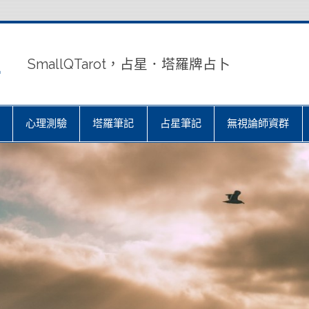
室
SmallQTarot，占星．塔羅牌占卜
心理測驗
塔羅筆記
占星筆記
無視論師資群