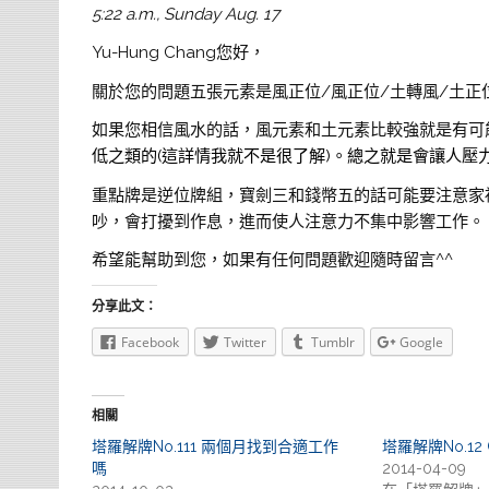
5:22 a.m., Sunday Aug. 17
Yu-Hung Chang您好，
關於您的問題五張元素是風正位/風正位/土轉風/土正
如果您相信風水的話，風元素和土元素比較強就是有可
低之類的(這詳情我就不是很了解)。總之就是會讓人壓
重點牌是逆位牌組，寶劍三和錢幣五的話可能要注意家
吵，會打擾到作息，進而使人注意力不集中影響工作。
希望能幫助到您，如果有任何問題歡迎隨時留言^^
分享此文：
Facebook
Twitter
Tumblr
Google
相關
塔羅解牌No.111 兩個月找到合適工作
塔羅解牌No.12 
嗎
2014-04-09