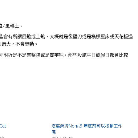
位/風轉土。
能會有所謂風煞或土煞，大概就是像
壁刀或是橫樑壓床或天花板過
力過大，不會想動。
裡附近是不是有醫院或是廟宇吧，那些設施平日或假日都會比較
Cat
塔羅解牌No.156 年底前可以找到工作
嗎