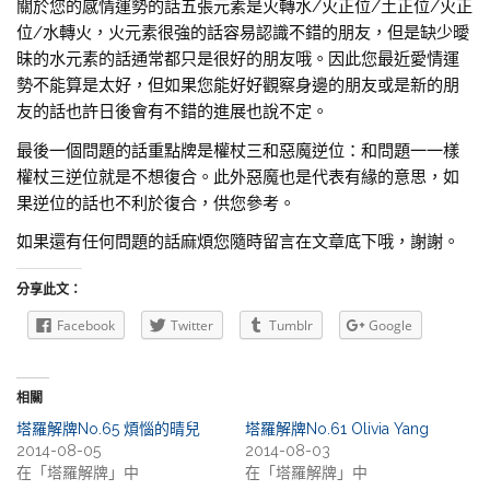
關於您的感情運勢的話五張元素是火轉水/火正位/土正位/火正
位/水轉火，火元素很強的話容易認識不錯的朋友，但是缺少曖
昧的水元素的話通常都只是很好的朋友哦。因此您最近愛情運
勢不能算是太好，但如果您能好好觀察身邊的朋友或是新的朋
友的話也許日後會有不錯的進展也說不定。
最後一個問題的話重點牌是權杖三和惡魔逆位：和問題一一樣
權杖三逆位就是不想復合。此外惡魔也是代表有緣的意思，如
果逆位的話也不利於復合，供您參考。
如果還有任何問題的話麻煩您隨時留言在文章底下哦，謝謝。
分享此文：
Facebook
Twitter
Tumblr
Google
相關
塔羅解牌No.65 煩惱的晴兒
塔羅解牌No.61 Olivia Yang
2014-08-05
2014-08-03
在「塔羅解牌」中
在「塔羅解牌」中