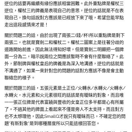
逆位的話要再繼續有緣份應該相當困難。此外重點牌是權杖三
逆位，權杖三的牌義是表現自己的意思，逆位的話就是不在表
現自己，換句話說對方應該是已經放下來了哦，希望您能早點
走出這段感情來才是！
關於問題二的話，由於出現了兩張二(錢/杯)所以重點牌是剩下
兩張二，也就是寶劍二和權杖二。權杖二圖案上是往著分歧的
道路開始前進，因此無法得知好壞，但是寶劍二明顯把一個牌
面一分為二，暗示說兩位之間應該暫時不會有什麼聯絡了。此
外，節制牌與權杖皇后的牌義是為深入地溝通，逆位的話就是
不溝通了，如果一來針對您的問題的話對方應該不像是會主動
聯絡您的樣子。
關於問題三的話，五張元素是土正位/火轉水/水轉火/火轉水/
水轉火，水元素和火元素很旺的話該是有曖昧的對象，而且唯
一一張正位牌是代表富饒與豐收的女皇正位多半都是心有所屬
了。不過其他的牌面上看起來不僅是旁人不太支持，而且對方
也不太想理他，因此SmallQ才說只有曖昧而已，不確定您的問
題”有新對象”是到哪種層度所以只能這樣回答您。