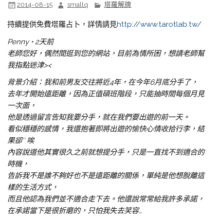
2014-08-15
smallq
塔羅解牌
持續提供免費塔羅占卜，詳情請見
http://www.tarotlab.tw/
Penny • 2天前
老師您好，偶然間逛到您的網站，目前為情所困，想請老師幫
我指點迷津><
背景介紹：我和前男友交往將近4年，在今年6月底分手了，
去年才開始遠距離，因為正值碩班階段，只能抽時間每個月見
一次面，
他是透過留言告知我要分手，就在我們要出遊的前一天。
看似穩穩的感情，我還抱著即將出遊的愉快心情收拾行李，結
果卻ˊˋ 唉
內容說道他其實很久之前就想提分手，只是一直找不到適合的
時機，
告訴我不是誰不夠好也不是遠距離的關係，單純是他想脫離這
樣的生活方式，
而且他認為我們並不適合走下去。他還說常常給我許多承諾，
在承諾當下是很折磨的，只怕我失去笑容…