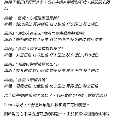
這陣子我已經看開許多，但心中還有那麼點不捨，想問問老師
您:
問題1：舊情人心裡是否還有我?
牌組：錢10逆位 死神逆位 杖３逆位 杯９逆位 杯１逆位
問題2：舊情人在未來3個月內會主動聯絡我嗎?
牌組：節制逆位 錢２正位 錢公主逆位 杯２逆位 杖后逆位
問題3：舊情人是不是有新對象了?
牌組：女皇正位 杖６逆位 杯１逆位 杖８逆位 杯10逆位
問題4：我最近的愛情運勢如何?
牌組：杖８逆位 杖10正位 錢王正位 杖５正位 杯１逆位
問題5：舊情人想復合嗎?
牌組：惡魔逆位 力量逆位 杖３逆位 月亮逆位 劍２正位
以上這些問題 麻煩老師您了，到時會給予回饋，謝謝老師:D
Penny您好，不好意思最近比較忙現在才回覆您。
關於對方心中是否還有您的問題一，由於和緣份相關的死神是