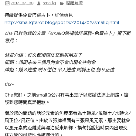
2014-04-09
smallq
塔羅解牌
持續提供免費塔羅占卜，詳情請見
http://smallqtarot.blogspot.tw/2014/02/smallq.html
cha 已針對您的文章「smallQ無視論塔羅牌~免費占卜」留下新
意見：
背景介紹：好久都沒辦法交到男朋友了
問題：想問未來三個月內會不會出現交往對象
牌組：錢８逆位 劍６逆位 吊人逆位 劍騎正位 劍９正位
thx~
Cha您好，之前smallQ公司有事出差所以沒辦法連上網路，擔
誤到您時間真是抱歉。
關於您的問題的話從元素的角度來看為土轉風/風轉土/水轉火/
風正位/風正位。由於五張牌裡面有三張是風元素，那主要就會
以風元素的距離感與漂泊感來解釋，換句話說短時間內出現交
往對象的可能性應該滿低的。