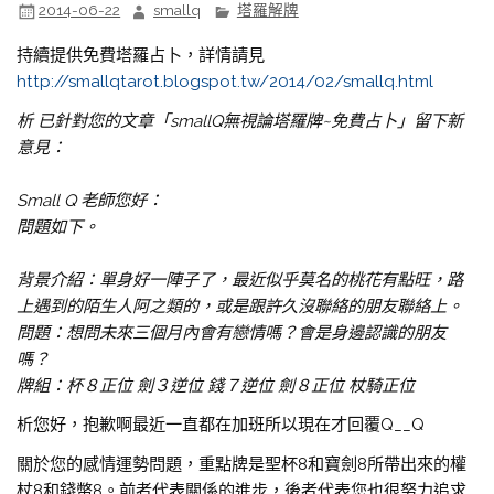
2014-06-22
smallq
塔羅解牌
持續提供免費塔羅占卜，詳情請見
http://smallqtarot.blogspot.tw/2014/02/smallq.html
析 已針對您的文章「smallQ無視論塔羅牌~免費占卜」留下新
意見：
Small Q 老師您好：
問題如下。
背景介紹：單身好一陣子了，最近似乎莫名的桃花有點旺，路
上遇到的陌生人阿之類的，或是跟許久沒聯絡的朋友聯絡上。
問題：想問未來三個月內會有戀情嗎？會是身邊認識的朋友
嗎？
牌組：杯８正位 劍３逆位 錢７逆位 劍８正位 杖騎正位
析您好，抱歉啊最近一直都在加班所以現在才回覆Q__Q
關於您的感情運勢問題，重點牌是聖杯8和寶劍8所帶出來的權
杖8和錢幣8。前者代表關係的進步，後者代表您也很努力追求