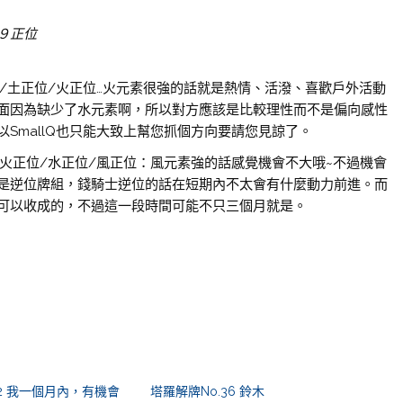
９正位
/土正位/火正位…火元素很強的話就是熱情、活潑、喜歡戶外活動
面因為缺少了水元素啊，所以對方應該是比較理性而不是偏向感性
SmallQ也只能大致上幫您抓個方向要請您見諒了。
火正位/水正位/風正位：風元素強的話感覺機會不大哦~不過機會
是逆位牌組，錢騎士逆位的話在短期內不太會有什麼動力前進。而
可以收成的，不過這一段時間可能不只三個月就是。
02 我一個月內，有機會
塔羅解牌No.36 鈴木