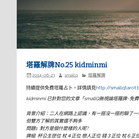
塔羅解牌No.25 kidminmi
2014-06-23
smallq
塔羅解牌
持續提供免費塔羅占卜，詳情請見
http://smallqtarot
kidminmi 已針對您的文章「smallQ無視論塔羅牌
背景介紹：二人在網路上認識，有一搭沒一搭的聊了一
但雙方了解的其實還不夠多
問題1 :對方是個什麼樣的人呢?
牌組 :杯公主逆位 杖４正位 戀人正位 錢３正位 杖６正