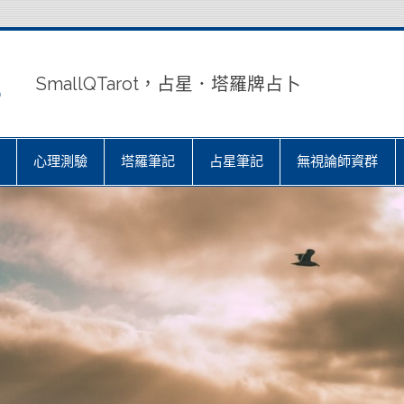
室
SmallQTarot，占星．塔羅牌占卜
心理測驗
塔羅筆記
占星筆記
無視論師資群