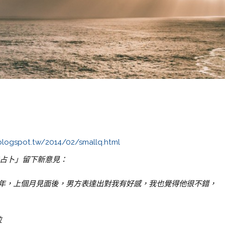
.blogspot.tw/2014/02/smallq.html
~免費占卜」留下新意見：
年，上個月見面後，男方表達出對我有好感，我也覺得他很不錯，
位