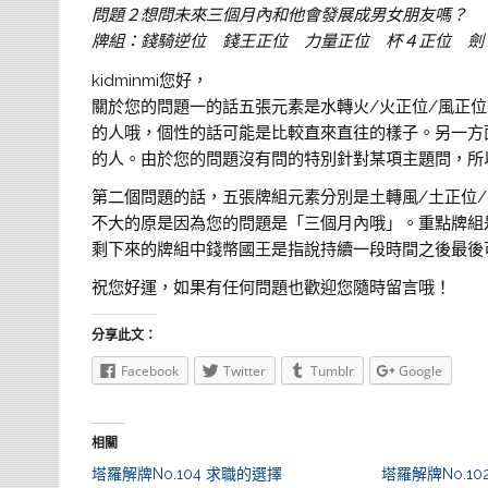
問題２想問未來三個月內和他會發展成男女朋友嗎？
牌組：錢騎逆位 錢王正位 力量正位 杯４正位 劍
kidminmi您好，
關於您的問題一的話五張元素是水轉火/火正位/風正位
的人哦，個性的話可能是比較直來直往的樣子。另一方
的人。由於您的問題沒有問的特別針對某項主題問，所以
第二個問題的話，五張牌組元素分別是土轉風/土正位/
不大的原是因為您的問題是「三個月內哦」。重點牌組
剩下來的牌組中錢幣國王是指說持續一段時間之後最後
祝您好運，如果有任何問題也歡迎您隨時留言哦！
分享此文：
Facebook
Twitter
Tumblr
Google
相關
塔羅解牌No.104 求職的選擇
塔羅解牌No.1