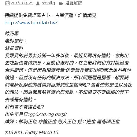
2018-03-21
smallq
塔羅解牌
持續提供免費塔羅占卜．占星流運，詳情請見
http://www.tarotlab.tw/
陳乃鳳
老師您好：
背景資料
我跟我的前男友分開一年多以後，最近又再度有連結，會約出
去吃飯也會傳訊息，互動也滿好的，在之後我們也有討論過復
合的問題，但是因為現實考量(他要當兵我要出國)因此雖然有討
論過，但並沒有任何的解決方法，所以問題還是擱著，想要請
問老師我跟他的感情到目前到底是如何呢? 包含他的想法以及我
的想法，因為我目前其實也很混亂，不知道要不要繼續的等下
去或是有連結。
我們會不會復合呢?
出生年月日1996/10/29 00:58
牌陣：節制正位 命輪正位 戀人正位 錢２逆位 魔術師正位
7:18 a.m., Friday March 16