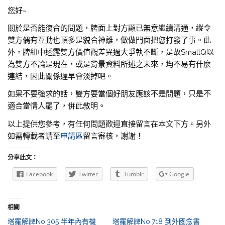
您好~
關於是否能復合的問題，牌面上對方顯已無意繼續溝通，縱令
雙方偶有互動也頂多是貌合神離，做做門面把您打發了事。此
外，牌組中透露雙方價值觀差異過大爭執不斷，是故SmallQ以
為雙方不論是現在，或是背景資料所述之未來，均不易有什麼
連結，因此關係遲早會淡掉吧。
如果不要強求的話，雙方要當個好朋友應該不是問題，只是不
適合當情人罷了，併此敘明。
以上提供您參考，有任何問題歡迎直接留言在本文下方。另外
如需轉載者請至
申請區
留言審核，謝謝！
分享此文：
Facebook
Twitter
Tumblr
Google
相關
塔羅解牌No.305 半年內有機
塔羅解牌No.718 到外國念書