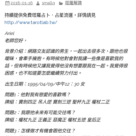
2018-01-16
smallq
塔羅解牌
持續提供免費塔羅占卜．占星流運，詳情請見
http://www.tarotlab.tw/
Ariel
老師您好，
背景介紹：網路交友認識的男生，一起出去很多次，跟他也很
曖昧，會牽手擁抱。有時候他對會對我講一些像是喜歡我的
話，但有時候他又讓我覺得他沒有想要跟我在一起。我覺得很
困惑，也不知道要怎麼繼續努力付出。
出生日期：1995/04/09/中午12：30 女
問題1：他對我有戀愛的喜歡嗎？
牌組：寶劍四正 吊人逆 寶劍三逆 聖杯九正 權杖二正
問題2：我跟他未來有可能交往嗎？
牌組：權杖九正 正義正 惡魔正 權杖五逆 皇后正
問題3：怎樣做才有機會跟他交往？