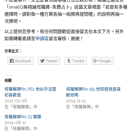
「smallQ無視論塔羅牌~免費占卜」這篇文章裡面「若是有多種
選擇時，請對每一種方案各抽一組牌再提問喔」的說明再抽一
次牌吧。
以上提供您參考，有任何問題歡迎直接留言在本文下方。另外
如需轉載者請至
申請區
留言審核，謝謝！
分享此文：
Facebook
Twitter
Tumblr
Google
相關
塔羅解牌No.762 他似乎沒當
塔羅解牌No.155 他知道我是喜
初喜歡我
歡他嗎
2017-02-06
2014-11-11
在「塔羅解牌」中
在「塔羅解牌」中
塔羅解牌No.73 娜娜
2014-08-11
在「塔羅解牌」中