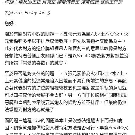
牌組：權杖國王正 月亮正 錢幣侍者正 錢幣四逆 寶劍王牌逆
7:34 a.m., Friday Jan. 5
您好，
關於有關對方心態的問題一，五張元素為風/火/土/水/火，火
元素偏強多半以不排斥感情發展，但先以普通社交關係為主，
此外代表對方的逆位牌組裡吊人和寶劍三的意思比較像是對方
僅想維持著普通朋友關係而已，是以SmallQ認為對方對您並沒
有所謂「戀愛的喜歡」的感覺。
至於是否能夠交往的問題二，五張元素係為火/風/土/水/土，
土元素偏強的話通常是陷入困境而不易有所前進的意思，再配
合著代表對方的逆位牌組裡權杖五也是混亂或是爭執的意思就
可以知道感情的發展不會太好。另一方面正位牌組裡同時出現
惡魔和皇后則表示說要當炮友的話對方並不排斥，但最終仍無
法掌握到對方的心就是了。
而問題三這種how的問題基本上是沒辦法透過占卜而得知病
因，頂多就是提供給您某種特定方法是否可行，畢竟SmallQ又
不是當事人，又怎麼會知道哪種方法比較好呢？建議您還是依