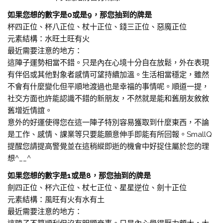
如果您想的數字是0或是9，那您抽到的牌是
杯四正位、杯八正位、杖十正位、錢三正位、惡魔正位
元素結構：水旺土旺有火
最近需要注意的地方：
這陣子運勢相當不錯。只是內在心境十分自在放鬆，外在表現
有伴侣或其他對象者感情可望持續加溫。生活相當穩定，雖然
不會有什麼變化但平順地渡過也是幸福的事情呢。順道一提，
社交方面也許能認識不錯的新朋友，不然就是能和舊朋友敘敘
舊增近情誼。
意外的好運使得您在這一陣子特別容易獲取到什麼東西，不論
是工作、感情、課業等只要能願意伸手即能有所回報。SmallQ
提醒您請提高警覺並在這稍縱即逝的機會中好捉住屬於您的理
想^__^
如果您想的數字是1或是8，那您抽到的牌是
劍四正位、杯六正位、杖七正位、星星逆位、劍十正位
元素結構：風旺有火有水有土
最近需要注意的地方：