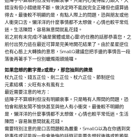
這陣子不算順利但沒有明顯衰事。只是內心覺得壓力頗大，大
錯沒有但小錯總是不斷。做決定時不能說完全正確但也還算過
得去。最後較不明顯的是，有點人際上的問題，恐與朋友或他
人衝突口舌。懶洋洋的什麼事情都不太想做，心情也較平常低
迷。生活陳悶，容易無意間就亂花錢。
若之前有未完成(不論是實體或是心靈)的任務的話那恭喜您，之
前付出努力這在最近可算是完美地開花結果了。由於星星逆位
也有心態上大轉換的意思，SmallQ建議您把手邊的事情告一段
落後再著手下一份別蠟燭兩頭燒囉。
如果您想的數字是2或是7，那您抽到的牌是
杖九正位、錢五正位、劍二正位、杖六正位、節制逆位
元素結構：火旺有水有風有土
最近需要注意的地方：
這陣子不算順利但沒有明顯衰事。只是略有人際間的問題，恐
怕會和朋友鬧不愉快甚至與他人有小衝突。最後較不明顯的
是，懶洋洋的什麼事情都不太想做，心情也較平常低迷。生活
陳悶，容易無意間就亂花錢。
需要特別注意的是口舌問題較為嚴重，SmallQ以為在你遇到突
發事件或可能說一些會後悔的話時可能要先想好後路或乾脆裝