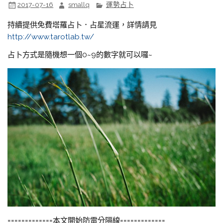
2017-07-16
smallq
運勢占卜
持續提供免費塔羅占卜．占星流運，詳情請見
http://www.tarotlab.tw/
占卜方式是隨機想一個0~9的數字就可以囉~
=============本文開始防雷分隔線=============