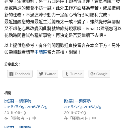
這陣子生活順利；另一方面這陣子頗有偏財運，若是有統一發
票或樂透的機會不妨一試。此外工作方面略為辛苦，或是接到
新的任務，不過這陣子動力十足耐心執行即可順利完成。
最近提醒您的是最近生活總是太一成不變了，雖然覺得無聊但
又不想花心思改變因此將就地維持現狀囉。SmallQ建議您可以
花點時間嘗試各種新事物，再決定是否要繼續下去吧。
以上提供您參考，有任何問題歡迎直接留言在本文下方。另外
如需轉載者請至
申請區
留言審核，謝謝！
分享此文：
Facebook
Twitter
Tumblr
Google
相關
[塔羅] 一週運勢
[塔羅] 一週運勢
2016/6/19~2016/6/25
2016/7/3~2016/7/9
2016-06-19
2016-07-03
在「運勢占卜」中
在「運勢占卜」中
[塔羅] 一週運勢