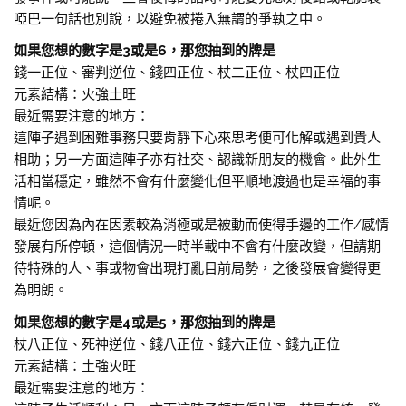
啞巴一句話也別說，以避免被捲入無謂的爭執之中。
如果您想的數字是3或是6，那您抽到的牌是
錢一正位、審判逆位、錢四正位、杖二正位、杖四正位
元素結構：火強土旺
最近需要注意的地方：
這陣子遇到困難事務只要肯靜下心來思考便可化解或遇到貴人
相助；另一方面這陣子亦有社交、認識新朋友的機會。此外生
活相當穩定，雖然不會有什麼變化但平順地渡過也是幸福的事
情呢。
最近您因為內在因素較為消極或是被動而使得手邊的工作/感情
發展有所停頓，這個情況一時半載中不會有什麼改變，但請期
待特殊的人、事或物會出現打亂目前局勢，之後發展會變得更
為明朗。
如果您想的數字是4或是5，那您抽到的牌是
杖八正位、死神逆位、錢八正位、錢六正位、錢九正位
元素結構：土強火旺
最近需要注意的地方：