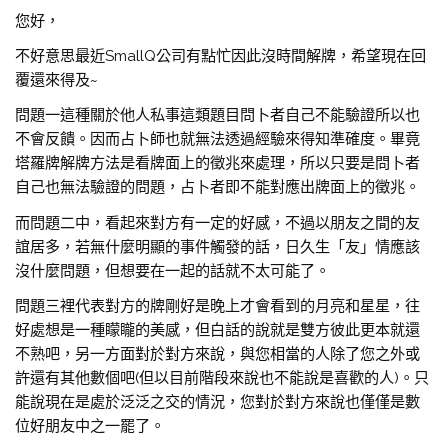
您好，
不好意思最近SmallQ公司有點忙因此沒時間解牌，希望現在回
覆還來得及~
問題一這種關於他人私事這類題目問卜者自己不能驗證所以也
不會反饋。因而占卜師也就無法透過經驗來得知準確度。畢竟
塔羅牌解牌方法是看牌面上的徵兆來處理，所以只要是問卜者
自己也無法驗證的問題，占卜者即不能對應出牌面上的徵兆。
而問題二中，看起來對方有一定的好感，不過以朋友之間的友
誼居多，若無什麼明顯的事件觸發的話，日久生「友」情應該
沒什麼問題，但想要在一起的話就不太可能了。
問題三裡代表對方的牌剛好是晚上才會看到的月亮和星星，往
好處想是一種矇矓的美感，但白話的說就是雙方彼此更本就還
不熟吧，另一方面對於對方來說，與您相當的人除了您之外或
許還有其他數個吧(但以目前階段來說也不能說是喜歡的人)。只
能說現在是處於泛泛之交的情況，您對於對方來說也僅僅是數
位好朋友中之一罷了。