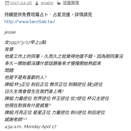
2017-04-26
smallq
塔羅解牌
持續提供免費塔羅占卜．占星流運，詳情請見
http://www.tarotlab.tw/
jessie
女1997/3/17早上9點
背景:
他是工作上的同事，久而久之就覺得他還不錯，因為剛同事沒
多久一開始都沒講什麼話題後來才慢慢開始熟起來
問題:
他是不是有喜歡的人?
牌組:杯3正位 劍后正位 教宗正位 劍騎逆位 錢3逆位
日久生情會發生在我們身上嗎?
牌組:力量逆位 世界逆位 杯王逆位 仗7逆位 杯公主逆位
他現在對我有什麼感覺?
牌組:月亮正位 星星正位 力量逆位 劍6逆位 劍后逆位
感謝老師^^
4:54 a.m., Monday April 17