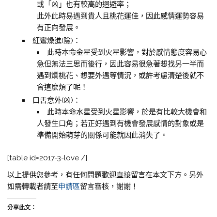
或「凶」也有較高的迴避率；
此外此時易遇到貴人且桃花運佳，因此感情運勢容易
有正向發展。
紅鸞燥進(險)：
此時本命金星受到火星影響，對於感情態度容易心
急但無法三思而後行，因此容易很急著想找另一半而
遇到爛桃花、想要外遇等情況，或許考慮清楚後就不
會這麼煩了呢！
口舌意外(凶)：
此時本命水星受到火星影響，於是有比較大機會和
人發生口角；若正好遇到有機會發展感情的對象或是
準備開始萌芽的關係可能就因此消失了。
[table id=2017-3-love /]
以上提供您參考，有任何問題歡迎直接留言在本文下方。另外
如需轉載者請至
申請區
留言審核，謝謝！
分享此文：