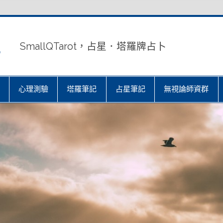
室
SmallQTarot，占星．塔羅牌占卜
心理測驗
塔羅筆記
占星筆記
無視論師資群