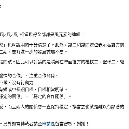
位
風/風/風…相當難得全部都是風元素的牌組。
家」也就說明的十分清楚了。此外，錢二和錢四逆位表示著雙方關
星期，要有進一步的發展誠屬不易。
張四號。因此可以討論的是隱藏在牌面後方的權杖二、聖杯二、權
愉快的合作」、注重合作關係。
不做、沒有行動力。
有短或中長期目標、目標相當明確。
穩定的關係」、「穩定的合作關係」。
感，而且兩人的關係會一直保持穩定，換言之也就是難以有顯著的
。另外如需轉載者請至
申請區
留言審核，謝謝！