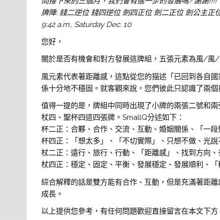
問接下來的三個月，我們會有進一步的發展嗎? 謝謝!!!!
牌陣: 錢二逆位 錢四逆位 劍四正位 劍二正位 劍公主正
9:42 a.m., Saturday Dec. 10
您好，
關於是否有機會和對方發展這牌組，五張元素為風/風/
風元素代表著距離感，這點從您的描述「已回到各自國
係十分地不穩固。就客觀來說，您們彼此只認識了兩個
值得一提的是，牌組中同時出現了小牌的兩張二號和兩
杖四、聖杯四這四張牌。SmallQ分述如下：
杯二正：合夥、合作、交流、互動、婚姻關係、「一段
杯四正：「想太多」、「不切實際」、只想不做、光說
杖二正：遠行、旅行、行動、「距離感」、找到方向、
杖四正：穩定、固定、平衡、發展穩定、發展順利、「
綜合解釋的話是雙方能有合作、互動，但是充滿著距離
成長。
以上提供您參考，有任何問題歡迎直接留言在本文下方