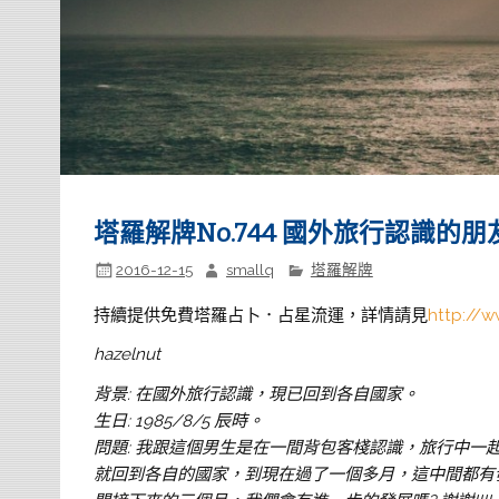
塔羅解牌No.744 國外旅行認識的朋
2016-12-15
smallq
塔羅解牌
持續提供免費塔羅占卜．占星流運，詳情請見
http://w
hazelnut
背景: 在國外旅行認識，現已回到各自國家。
生日: 1985/8/5 辰時。
問題: 我跟這個男生是在一間背包客棧認識，旅行中
就回到各自的國家，到現在過了一個多月，這中間都有