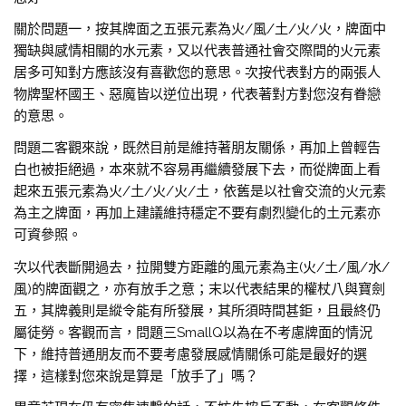
關於問題一，按其牌面之五張元素為火/風/土/火/火，牌面中
獨缺與感情相關的水元素，又以代表普通社會交際間的火元素
居多可知對方應該沒有喜歡您的意思。次按代表對方的兩張人
物牌聖杯國王、惡魔皆以逆位出現，代表著對方對您沒有眷戀
的意思。
問題二客觀來說，既然目前是維持著朋友關係，再加上曾輕告
白也被拒絕過，本來就不容易再繼續發展下去，而從牌面上看
起來五張元素為火/土/火/火/土，依舊是以社會交流的火元素
為主之牌面，再加上建議維持穩定不要有劇烈變化的土元素亦
可資參照。
次以代表斷開過去，拉開雙方距離的風元素為主(火/土/風/水/
風)的牌面觀之，亦有放手之意；末以代表結果的權杖八與寶劍
五，其牌義則是縱令能有所發展，其所須時間甚鉅，且最終仍
屬徒勞。客觀而言，問題三SmallQ以為在不考慮牌面的情況
下，維持普通朋友而不要考慮發展感情關係可能是最好的選
擇，這樣對您來說是算是「放手了」嗎？