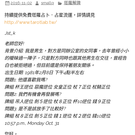
2016-11-02
smallq
塔羅解牌
持續提供免費塔羅占卜．占星流運，詳情請見
http://www.tarotlab.tw/
Jst_k
老師您好!
背景介紹: 我是男生，對方是同辦公室的女同事，去年曾經小小
的曖昧過一陣子，只是對方同時也跟其他男生在交往，曾經告
白也被拒絕過，但目前還是保持著朋友關係。
出生日期: 1981年2月8日 下午4點半左右
問題1: 他還喜歡我嗎?
牌組 杯王逆位 惡魔逆位 女皇正位 杖７正位 杖騎正位
問題2: 我們有機會再發展嗎?
牌組 吊人逆位 劍５逆位 杖８正位 杯10逆位 錢９正位
問題3: 是不是該放手了比較好?
牌組 杖８正位 劍５正位 錢１逆位 杖２逆位 錢10逆位
10:57 p.m., Monday Oct. 31
您好，