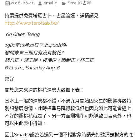
2016-08-10
smallq
SmallQ占星
持續提供免費塔羅占卜．占星流運，詳情請見
http://www.tarotlab.tw/
Yin Chieh Tseng
1981年12月22日早上:4:00出生
想問未來三個月有沒有桃花?
錢八正，錢王逆，杯侍逆，節制正，杯三正
6:21 a.m., Saturday Aug. 6
您好
關於您未來運的桃花運勢大致如下表：
基本上一般的運勢都不錯，不過九月開始因火星的影響導致特
別想發展戀情，此時標準易降得較低但也因為如此可能會遇上
不好的爛桃花就是了。另一方面爛桃花可能導致口舌意外，也
可以由此表中得知。
因此SmallQ認為若遇到一個不錯對象時請先打聽清楚對方的底