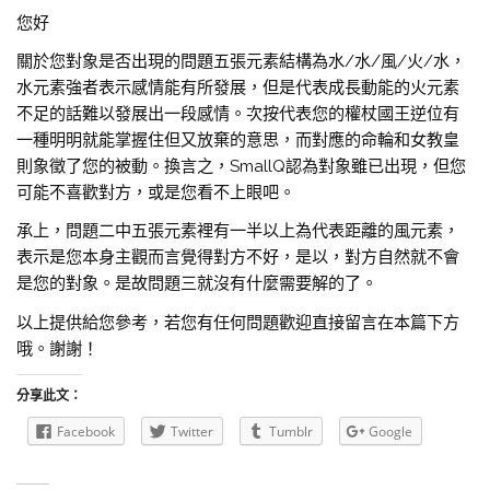
您好
關於您對象是否出現的問題五張元素結構為水/水/風/火/水，
水元素強者表示感情能有所發展，但是代表成長動能的火元素
不足的話難以發展出一段感情。次按代表您的權杖國王逆位有
一種明明就能掌握住但又放棄的意思，而對應的命輪和女教皇
則象徵了您的被動。換言之，SmallQ認為對象雖已出現，但您
可能不喜歡對方，或是您看不上眼吧。
承上，問題二中五張元素裡有一半以上為代表距離的風元素，
表示是您本身主觀而言覺得對方不好，是以，對方自然就不會
是您的對象。是故問題三就沒有什麼需要解的了。
以上提供給您參考，若您有任何問題歡迎直接留言在本篇下方
哦。謝謝！
分享此文：
Facebook
Twitter
Tumblr
Google