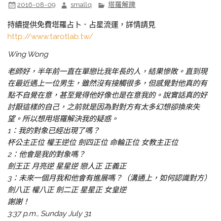
2016-08-09
smallq
塔羅解牌
持續提供免費塔羅占卜．占星流運，詳情請見
http://www.tarotlab.tw/
Wing Wong
老師好，半年前一直在單戀比我年長的人，結果慘敗。直到現
在最近遇上一位男生，雖然沒有接觸很多，但感覺對他真的有
點不自覺在意，甚至覺得他好像也是在意我的。說實話真的好
討厭這樣的自己，之前就是因為對對方有太多幻想卻換來失
望。所以想用塔羅解決我的疑惑。
1：我的對象已經出現了嗎？
杯公主正位 權王逆位 劍四正位 命輪正位 女教主正位
2：他會是我的對象嗎？
劍王正 月亮逆 星星逆 戀人正 正義正
3：未來一個月我和他會有進展嗎？（溝通上，如何認識對方）
劍八正 權八正 劍二正 星星正 女皇逆
謝謝！
3:37 p.m., Sunday July 31