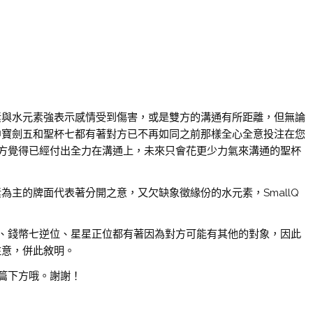
元素與水元素強表示感情受到傷害，或是雙方的溝通有所距離，但無論
組中寶劍五和聖杯七都有著對方已不再如同之前那樣全心全意投注在您
方覺得已經付出全力在溝通上，未來只會花更少力氣來溝通的聖杯
為主的牌面代表著分開之意，又欠缺象徵緣份的水元素，SmallQ
、錢幣七逆位、星星正位都有著因為對方可能有其他的對象，因此
注意，併此敘明。
篇下方哦。謝謝！