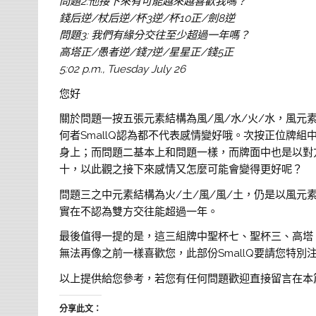
問題2:他接下來有可能越來越喜歡我嗎？
錢后逆/杖后逆/杯3逆/杯10正/劍8逆
問題3: 我們有緣分交往至少超過一年嗎？
高塔正/愚者逆/錢7逆/星星正/錢5正
5:02 p.m., Tuesday July 26
您好
關於問題一按五張元素結構為風/風/水/火/水，風
何者SmallQ認為都不代表感情變好哦。次按正位牌
身上；而問題二基本上和問題一樣，而牌面中也是以對
十，以此觀之接下來感情又怎麼可能會變得更好呢？
問題三之中元素結構為火/土/風/風/土，仍是以風元素
實在不認為雙方交往能超過一年。
最後值得一提的是，這三組牌中聖杯七、聖杯三、高塔
無法再像之前一樣喜歡您，此部份SmallQ要請您特別
以上提供給您參考，若您有任何問題歡迎直接留言在本
分享此文：