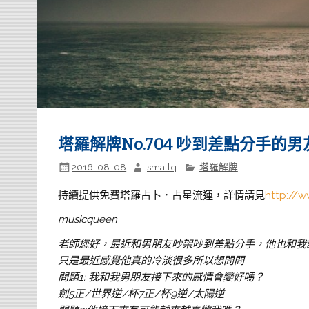
塔羅解牌No.704 吵到差點分手的男
2016-08-08
smallq
塔羅解牌
持續提供免費塔羅占卜．占星流運，詳情請見
http://w
musicqueen
老師您好，最近和男朋友吵架吵到差點分手，他也和我
只是最近感覺他真的冷淡很多所以想問問
問題1: 我和我男朋友接下來的感情會變好嗎？
劍5正/世界逆/杯7正/杯9逆/太陽逆