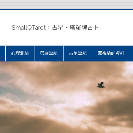
室
SmallQTarot，占星．塔羅牌占卜
心理測驗
塔羅筆記
占星筆記
無視論師資群