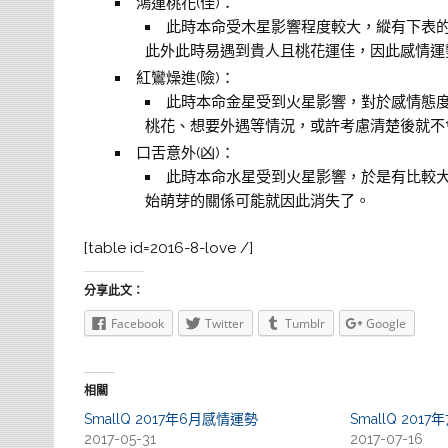
鴻運桃花(佳)：
此時本命受木星影響程度較大，縱有下表
此外此時易遇到貴人且桃花運佳，因此感情運
紅鸞燥進(險)：
此時本命金星受到火星影響，對於感情態
桃花、想要外遇等情況，或許考慮清楚後就不
口舌意外(凶)：
此時本命水星受到火星影響，於是有比較
始萌芽的關係可能就因此消失了。
[table id=2016-8-love /]
分享此文：
Facebook
Twitter
Tumblr
Google
相關
SmallQ 2017年6月感情運勢
SmallQ 201
2017-05-31
2017-07-16