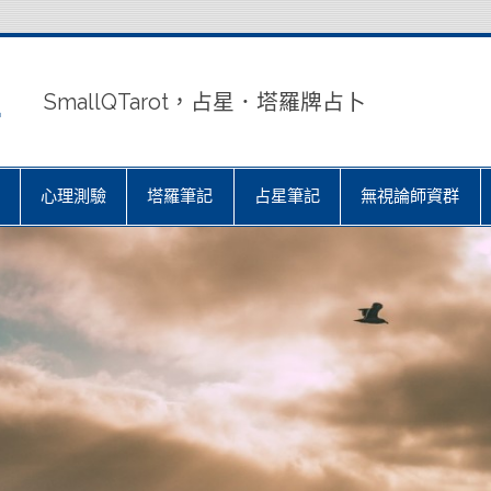
室
SmallQTarot，占星．塔羅牌占卜
心理測驗
塔羅筆記
占星筆記
無視論師資群