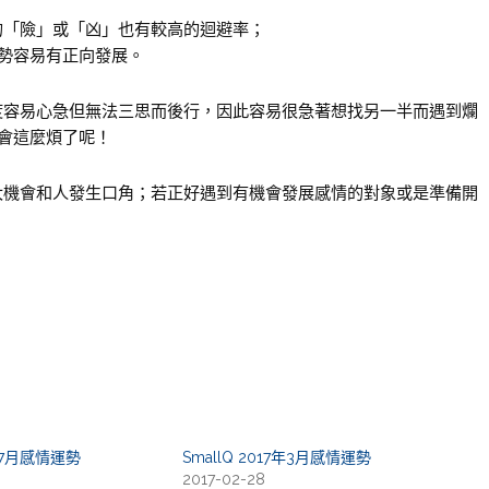
的「險」或「凶」也有較高的迴避率；
勢容易有正向發展。
度容易心急但無法三思而後行，因此容易很急著想找另一半而遇到爛
會這麼煩了呢！
大機會和人發生口角；若正好遇到有機會發展感情的對象或是準備開
7年7月感情運勢
SmallQ 2017年3月感情運勢
2017-02-28