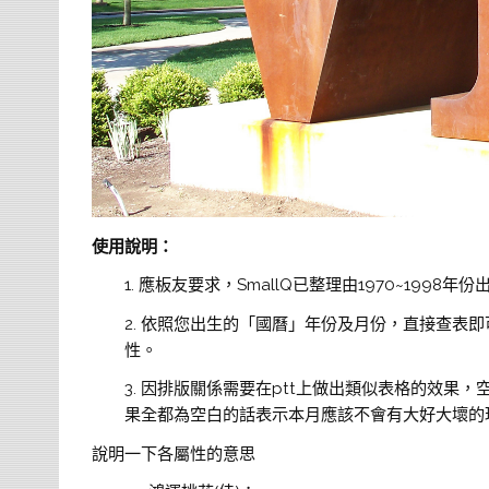
使用說明：
1. 應板友要求，SmallQ已整理由1970~19
2. 依照您出生的「國曆」年份及月份，直接查表即
性。
3. 因排版關係需要在ptt上做出類似表格的效果
果全都為空白的話表示本月應該不會有大好大壞的
說明一下各屬性的意思