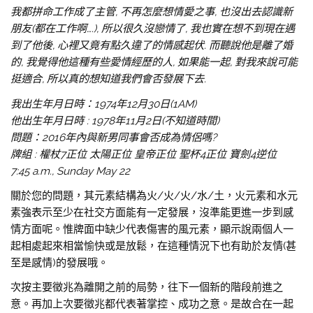
我都拼命工作成了主管, 不再怎麼想情愛之事, 也沒出去認識新
朋友(都在工作啊….), 所以很久沒戀情了, 我也實在想不到現在遇
到了他後, 心裡又竟有點久違了的情感起伏. 而聽說他是離了婚
的, 我覺得他這種有些愛情經歷的人, 如果能一起, 對我來說可能
挺適合, 所以真的想知道我們會否發展下去.
我出生年月日時：1974年12月30日(1AM)
他出生年月日時 : 1978年11月2日(不知道時間)
問題：2016年內與新男同事會否成為情侶嗎?
牌組 : 權杖7正位 太陽正位 皇帝正位 聖杯4正位 寶劍4逆位
7:45 a.m., Sunday May 22
關於您的問題，其元素結構為火/火/火/水/土，火元素和水元
素強表示至少在社交方面能有一定發展，沒準能更進一步到感
情方面呢。惟牌面中缺少代表傷害的風元素，顯示說兩個人一
起相處起來相當愉快或是放鬆，在這種情況下也有助於友情(甚
至是感情)的發展哦。
次按主要徵兆為離開之前的局勢，往下一個新的階段前進之
意。再加上次要徵兆都代表著掌控、成功之意。是故合在一起