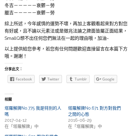
冬吉－－－－－衰鬱－勞
臘吉－－－－－衰鬱－勞
綜上所述，今年感情的運勢不壞，再加上客觀看起來對方對您
有好感，且不論以元素法或是徵兆法論之牌面皆屬正面結果，
SmallQ想不出任何您們無法在一起的理由哦，加油~
以上提供給您參考，若您有任何問題歡迎直接留言在本篇下方
哦。謝謝！
分享此文：
Facebook
Twitter
Tumblr
Google
相關
塔羅解牌No.775 我是特別的人
塔羅解牌No.671 對方對我們
嗎
之間的心態
2017-04-12
2016-06-29
在「塔羅解牌」中
在「塔羅解牌」中