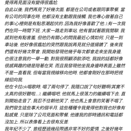
覺得再見面沒有變得很尷尬.
自此以後, 我們再見了好幾次面, 都是在公司或者跟同事聚餐, 當
有公司的同事在時, 他都沒有主動跟我接觸, 我也專心做著自己
的事(心裡倒是有點思潮起伏的..因為我好像喜歡了他..),有一次我
們在同一時間下班, 大家一路走到車站, 他有嘗試著跟我閒聊, 我
感到他有點害羞, 但他仍有關心的問我最近心情如何, 只是一到
車站後, 他好像很尷尬的突然跟我說再見就分道揚鑣了. 後來我
們還有好幾次聚會, 我開始發現他幾乎每次都會走來坐我身邊,
也很注意我的一舉一動, 對我很照顧添飲添吃, 我說的話都好像
很感興趣的總是陪著在笑. 而且我發現他坐我身邊時表面上雖然
不是一直看我, 但每當我視線移向他時, 他都會剛好在那時把視
線迎向我.
他在卡拉ok唱歌時, 唱了兩句停了, 我隨口說了句好聽啊(其實不
太真的很好聽啦…..), 繼續唱吧, 他就馬上很落力的繼續唱下去, 直
到開始走音了, 我忍不住朝他笑了, 他也馬上會意的笑著不唱了.
我們發生這些事大約個半月, 這些種種令我覺得他對我也好像有
點感覺, 只是除了公司見面和聚餐, 他連我的即時通訊和電話都
沒加上, 所以表像看上去很有反差.
我年紀不少了, 曾經歷過幾段際遇非常不好的愛情, 之後好幾年