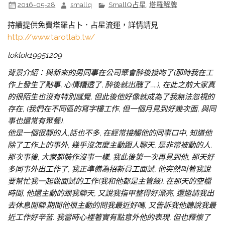
2016-05-28
smallq
SmallQ占星
,
塔羅解牌
持續提供免費塔羅占卜．占星流運，詳情請見
http://www.tarotlab.tw/
loklok19951209
背景介紹：與新來的男同事在公司聚會醉後接吻了(那時我在工
作上發生了點事, 心情糟透了, 醉後就出醜了…..), 在此之前大家真
的很陌生也沒有特別感覺, 但此後他好像就成為了我無法忽視的
存在, (我們在不同區的寫字樓工作, 但一個月見到好幾次面, 與同
事也還常有聚餐).
他是一個很靜的人,話也不多, 在經常接觸他的同事口中, 知道他
除了工作上的事外, 幾乎沒怎麼主動跟人聊天, 是非常被動的人.
那次事後, 大家都裝作沒事一樣, 我此後第一次再見到他, 那天好
多同事外出工作了, 我正準備為招新員工面試, 他突然叫著我說
要幫忙我一起做面試的工作(我和他都是主管級), 在那天的空檔
時間, 他還主動的跟我聊天, 又說我指甲整得好漂亮, 還邀請我出
去休息閒聊,期間他很主動的問我最近好嗎, 又告訴我他聽說我最
近工作好辛苦. 我當時心裡著實有點意外他的表現, 但也釋懷了