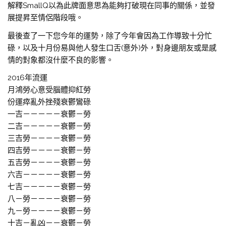
解釋SmallQ以為此牌面意思為能夠打破現在同事的關係，並發
展提昇至情侶階段哦。
最後查了一下您今年的運勢，除了今年會因為工作導致十分忙
碌，以及十月份易與他人發生口舌(意外)外，對身邊朋友或是感
情的對象都沒什麼不良的影響。
2016年流運
月鴻勞心意受腦體抑紅勞
份運瘁亂外挫殘衰鬱鸞碌
一吉－－－－－衰鬱－勞
二吉－－－－－衰鬱－勞
三吉勞－－－－衰鬱－勞
四吉勞－－－－衰鬱－勞
五吉勞－－－－衰鬱－勞
六吉－－－－－衰鬱－勞
七吉－－－－－衰鬱－勞
八－勞－－－－衰鬱－勞
九－勞－－－－衰鬱－勞
十吉－亂凶－－衰鬱－勞