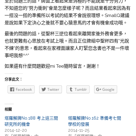
至於問題三的話，牌面上看起來是消極的不能說是十分努力，
不知道您的”努力衝刺”會是怎麼樣子呢？而且結果看起來因為有
一搭沒一搭的準備所以考試的結果不會說很理想。SmallQ建議
是說如果下定決心之後就不要心猿意馬的才會有機會成功哦。
最後的問題的話，從聖杯三逆位看起來離開家後外務會更多，
也就更難有心思放在考試上哦。而且正位牌組中聖杯四有”光說
不練”的意思，看起來在家裡面讓家人盯緊您念書也不是一件壞
事吧我想^^”
如果還有什麼問題歡迎mi Tee隨時留言，謝謝！
分享此文：
Facebook
Twitter
Tumblr
Google
相關
塔羅解牌No.188 考上這三間
塔羅解牌No.162 準備考七間
研究所的機會
學校的發展
2014-12-20
2014-11-25