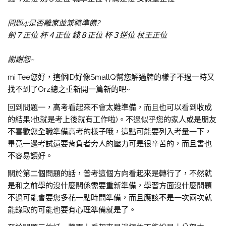
問題4:是否離家並兼職準備?
劍７正位 杯４正位 錢８正位 杯３逆位 杖王正位
謝謝您~
mi Tee您好，這個ID好像SmallQ幫您解過牌的樣子不過一時又
找不到了Orz總之重新開一篇新的吧~
回到問題一，高考看起來不會太難準備，而且也可以看到收成
的結果(也就是考上後就有工作啦)。不過似乎您的家人或是朋友
不喜歡您全職準備高考的樣子哦，這點可能要列入考量一下，
畢竟一邊考試還要背負者旁人的壓力可是很辛苦的，而且書也
不容易讀好。
關於第二個問題的話，普考這個方向看起來是轉行了，不然就
是和之前學的沒什麼關係需要重新準備，學習方面沒什麼問題
不過可能會要您多花一點時間準備，而且應該不是一次兩次就
能錄取的可能也要有心理準備就是了。