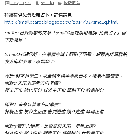
2014-07-14
smallq
塔羅解牌
持續提供免費塔羅占卜，詳情請見
http://smallqtarot.blogspot.tw/2014/02/smallq.html
mi Tee 已針對您的文章「smallQ無視論塔羅牌~免費占卜」留
下新意見：
SmallQ老師您好，在準備考試上遇到了困難，想藉由塔羅牌給
我方向和參考，麻煩您了!
背景: 非本科學生，以全職準備半年高普考，結果不盡理想。
問題1: 未來以高考方向準備?
杯１正位 錢10正位 杖公主正位 節制正位 教宗逆位
問題2: 未來以普考方向準備?
杯騎正位 杖公主正位 審判逆位 錢９逆位 命輪正位
問題3:若努力衝刺，是否能於未來一年半上榜?
錢４逆位 劍３逆位 戰車正位 杯騎逆位 女教皇正位