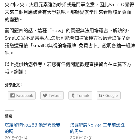
火/水/火，火風元素強為吵架或是鬥爭之意，因此SmallQ覺得
未來三個月應該會有大爭執吧，那轉變就常理來看應該是負面
的變動。
而問題四的話，這種「how」的問題無法用塔羅占卜解決的。
SmallQ又不是當事人…怎麼可能會知道哪種方案適合您呢？建
議您還是依「smallQ無視論塔羅牌~免費占卜」說明各抽一組牌
吧。
以上提供給您參考，若您有任何問題歡迎直接留言在本篇下方
哦。謝謝！
分享此文：
Facebook
Twitter
Tumblr
Google
相關
塔羅解牌No.288 他是喜歡我
塔羅解牌No.734 三年前認識
的嗎
的男生
2015-03-14
2016-10-31