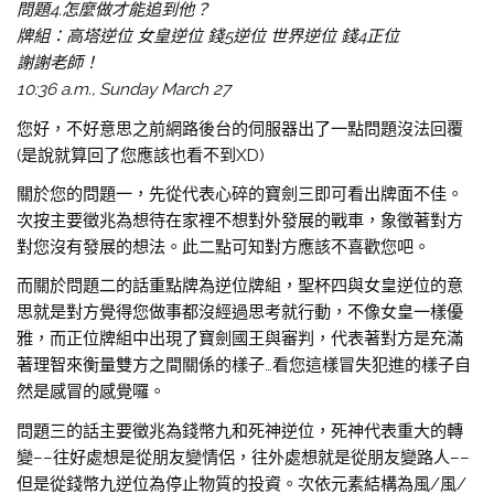
問題4.怎麼做才能追到他？
牌組：高塔逆位 女皇逆位 錢5逆位 世界逆位 錢4正位
謝謝老師！
10:36 a.m., Sunday March 27
您好，不好意思之前網路後台的伺服器出了一點問題沒法回覆
(是說就算回了您應該也看不到XD)
關於您的問題一，先從代表心碎的寶劍三即可看出牌面不佳。
次按主要徵兆為想待在家裡不想對外發展的戰車，象徵著對方
對您沒有發展的想法。此二點可知對方應該不喜歡您吧。
而關於問題二的話重點牌為逆位牌組，聖杯四與女皇逆位的意
思就是對方覺得您做事都沒經過思考就行動，不像女皇一樣優
雅，而正位牌組中出現了寶劍國王與審判，代表著對方是充滿
著理智來衡量雙方之間關係的樣子…看您這樣冒失犯進的樣子自
然是感冒的感覺囉。
問題三的話主要徵兆為錢幣九和死神逆位，死神代表重大的轉
變––往好處想是從朋友變情侶，往外處想就是從朋友變路人––
但是從錢幣九逆位為停止物質的投資。次依元素結構為風/風/