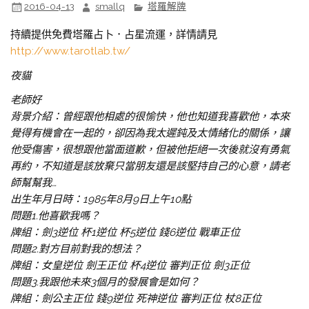
2016-04-13
smallq
塔羅解牌
持續提供免費塔羅占卜．占星流運，詳情請見
http://www.tarotlab.tw/
夜貓
老師好
背景介紹：曾經跟他相處的很愉快，他也知道我喜歡他，本來
覺得有機會在一起的，卻因為我太遲鈍及太情緒化的關係，讓
他受傷害，很想跟他當面道歉，但被他拒絕一次後就沒有勇氣
再約，不知道是該放棄只當朋友還是該堅持自己的心意，請老
師幫幫我…
出生年月日時：1985年8月9日上午10點
問題1.他喜歡我嗎？
牌組：劍3逆位 杯1逆位 杯5逆位 錢6逆位 戰車正位
問題2.對方目前對我的想法？
牌組：女皇逆位 劍王正位 杯4逆位 審判正位 劍3正位
問題3.我跟他未來3個月的發展會是如何？
牌組：劍公主正位 錢9逆位 死神逆位 審判正位 杖8正位