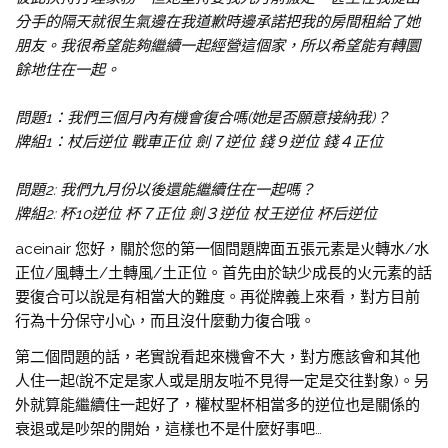
分手的隔天就很生氣邊在我道歉時邊承諾把我的房間租給了她
朋友。我很希望能夠繼續一起經營這個家，所以希望能有轉圜
餘地住在一起。
問題1：我們三個月內有機會復合嗎(她是否願意接納我)？
牌組1：杖后逆位 戰車正位 劍７逆位 錢９逆位 錢４正位
問題2: 我們九月份以後還能繼續住在一起嗎？
牌組2: 杯10逆位 杯７正位 劍３逆位 杖王逆位 杯后逆位
aceinair 您好，關於您的第一個問題牌面五張元素是火轉水/水
正位/風轉土/土轉風/土正位。首先由於缺少成長的火元素的話
要復合可以說是有相當大的難度。再從牌義上來看，對方目前
行為十分保守小心，而且沒什麼動力復合哦。
第二個問題的話，老實說看起來機會不大，對方應該會和其他
人住一起(說不定是家人或是朋友啦不見得一定是交往對象)。另
外就算能繼續住一起好了，權杖聖杯相當多的逆位也是關係的
衰退或是吵架的開始，這樣也不是什麼好事吧…