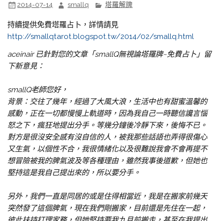
2014-07-14
smallq
塔羅解牌
持續提供免費塔羅占卜，詳情請見
http://smallqtarot.blogspot.tw/2014/02/smallq.html
aceinair 已針對您的文章「smallQ無視論塔羅牌~免費占卜」留
下新意見：
smallQ老師您好，
背景：交往了幾年，經過了大風大浪，生活中也有甜蜜溫馨的
感動，正在一切都慢慢上軌道時，因為我自己一時聽信讒言惱
怒之下，瘋狂地提出分手。等幾分鐘後冷靜下來，後悔不已。
對方是很沒安全感有沒自信的人，被我那些話語也弄得很傷心
又生氣，以個性不合，我很情緒化以及很難說我會不會再提不
想冒險被我的脾氣波及等各種理由，雖然我事後道歉，但她也
堅持這是我自己提出來的，所以要分手。
另外，我們一直是同居的或是住得相當近，我是在搬家前幾天
突然發了這個脾氣，現在我們剛搬家，目前還是先住在一起，
彼此扶持打理家務，但她堅持要我九月前搬走，甚至在我提出