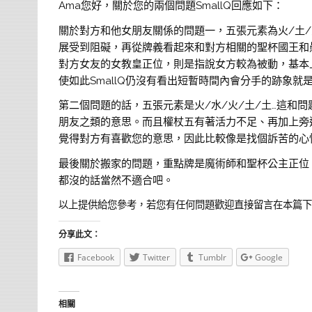
Ama您好，關於您的兩個問題SmallQ回應如下：
關於對方和他女朋友關係的問題一，五張元素為火/土
展受到阻礙，再從牌義看起來和對方相關的聖杯國王和
對方女友的女教皇正位，則是指說女方較為被動，基本
使如此SmallQ仍沒有看出短暫時間內會分手的跡象就
第二個問題的話，五張元素是火/水/火/土/土…這和
朋友之類的意思。而且權杖五有著活力不足、再加上旁邊
覺得對方有喜歡您的意思，因此比較像是找個訴苦的心
最後關於搬家的問題，重點牌是魔術師和聖杯公主正位
都沒的話當然不適合吧。
以上提供給您參考，若您有任何問題歡迎直接留言在本篇
分享此文：
Facebook
Twitter
Tumblr
Google
相關