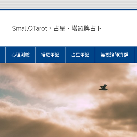
室
SmallQTarot，占星．塔羅牌占卜
心理測驗
塔羅筆記
占星筆記
無視論師資群