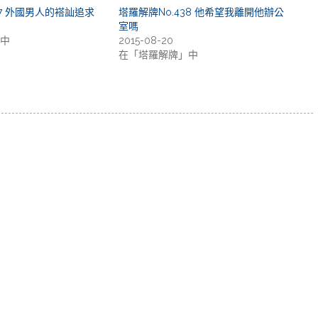
07 外國男人的褡訕追求
塔羅解牌No.438 他希望我離開他辦公
室嗎
中
2015-08-20
在「塔羅解牌」中