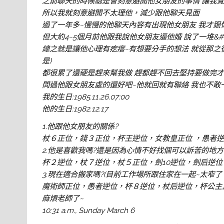
之前聊天的時候總是會刻意避開他女朋友的事情 讓我
所以我就刻意避開不太理他，減少跟他聊天見面
過了一年多~慢慢的他聊天內容有出現他女朋友 我才跟
但大約4~5個月前他跟我說他女朋友逼他婚 說了一堆&#*
總之就是讓他心理有疙瘩~有想要分手的想法 就從那之後
是)
都很累了還硬是趕來幫我做 趕都趕不回去堅持要做完才走…
問過他跟女朋友處的還好吧~他就回就有聯絡 我也不敢一直
我的生日:1985.11.26.07:00
他的生日:1982.12.17
1.他跟他女朋友的關係?
杖６正位，錢３正位，杯王逆位，女教皇正位 ，愚者
2.他是喜歡我嗎?還是因為心情不好找個可以訴苦的地方
杯２逆位，杖７逆位，杖５正位，劍10逆位，劍后逆位
3.現在適合搬家嗎?(目前工作場所跟住家在一起~太窄
魔術師正位，愚者逆位，杯８逆位，杖后逆位，杯公主
麻煩老師了~
10:31 a.m., Sunday March 6