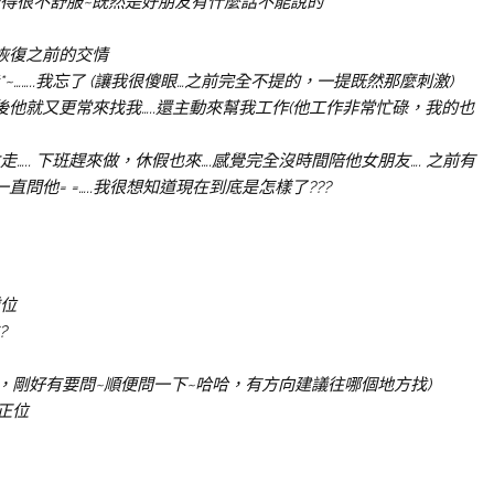
覺得很不舒服~既然是好朋友有什麼話不能說的
恢復之前的交情
~……..我忘了 (讓我很傻眼…之前完全不提的，一提既然那麼刺激)
他就又更常來找我…..還主動來幫我工作(他工作非常忙碌，我的也
.. 下班趕來做，休假也來….感覺完全沒時間陪他女朋友…. 之前有
問他= =…..我很想知道現在到底是怎樣了???
逆位
?
了，剛好有要問~順便問一下~哈哈，有方向建議往哪個地方找)
正位