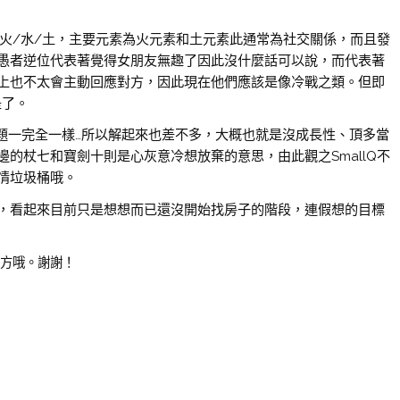
/火/水/土，主要元素為火元素和土元素此通常為社交關係，而且發
愚者逆位代表著覺得女朋友無趣了因此沒什麼話可以說，而代表著
上也不太會主動回應對方，因此現在他們應該是像冷戰之類。但即
是了。
問題一完全一樣…所以解起來也差不多，大概也就是沒成長性、頂多當
的杖七和寶劍十則是心灰意冷想放棄的意思，由此觀之SmallQ不
情垃圾桶哦。
，看起來目前只是想想而已還沒開始找房子的階段，連假想的目標
下方哦。謝謝！