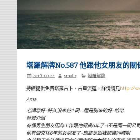
塔羅解牌No.587 他跟他女朋友的關
2016-03-11
smallq
塔羅解牌
持續提供免費塔羅占卜．占星流運，詳情請見
http://w
Ama
老師您好~好久沒來拉!! 冏……還是別來的好~哈哈
背景介紹
有個男生朋友因為工作跟他認識6年了~(不是同一間公
他有個交往6年的女朋友了~應該是跟我認識同時期