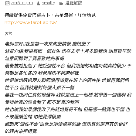
2016-03-10
smallq
塔羅解牌
持續提供免費塔羅占卜．占星流運，詳情請見
http://www.tarotlab.tw/
7rin
老師您好!!我是第一次來向您請教 麻煩您了
背景介紹:我很喜歡一個女生 她在去年十月多跟我說 她其實早就
無意間聽到了我喜歡她的事情
最後被她拒絕了 她說個性不合 但我跟她的相處時間真的很少 平
常都是各忙各的 我覺得她不夠瞭解我
她是說她透過朋友和同學得知我在班上的個性後 她覺得我們個
性不合 但我就是對每個人都不一樣
要我一視同仁真的很難啊 我就是班上一個樣 放學後一個樣啊 我
覺得她真的誤會我了 那不是真的我啊
她也說我如果個性改了的話她覺得不錯 但是哪一點我也不懂 也
不敢繼續追問 怕她覺得很煩
聽起來”個性不合”很像是隨便搪塞的話 但她真的還有其他更好
的理由來拒絕我