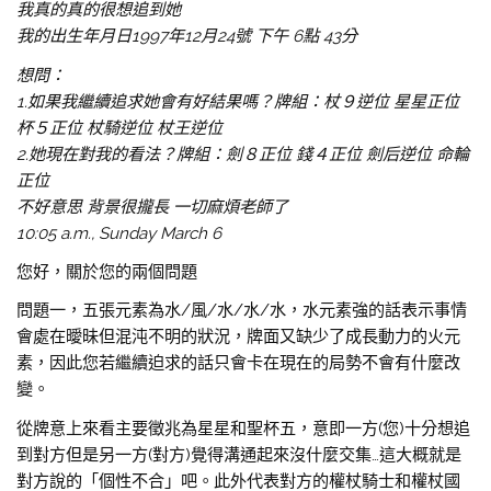
我真的真的很想追到她
我的出生年月日1997年12月24號 下午 6點 43分
想問：
1.如果我繼續追求她會有好結果嗎？牌組：杖９逆位 星星正位
杯５正位 杖騎逆位 杖王逆位
2.她現在對我的看法？牌組：劍８正位 錢４正位 劍后逆位 命輪
正位
不好意思 背景很攏長 一切麻煩老師了
10:05 a.m., Sunday March 6
您好，關於您的兩個問題
問題一，五張元素為水/風/水/水/水，水元素強的話表示事情
會處在曖昧但混沌不明的狀況，牌面又缺少了成長動力的火元
素，因此您若繼續迫求的話只會卡在現在的局勢不會有什麼改
變。
從牌意上來看主要徵兆為星星和聖杯五，意即一方(您)十分想追
到對方但是另一方(對方)覺得溝通起來沒什麼交集…這大概就是
對方說的「個性不合」吧。此外代表對方的權杖騎士和權杖國