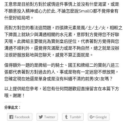
王意思是目前對方對於感情這件事情上並沒有什麼渴望，或是
不願意投入精神或心力於此…不論怎麼說SmallQ都不覺得會有
什麼好結局吧。
而對方對您的看法這問題，四張牌元素是風/土/土/火，相較之
下牌面上就缺少與溝通相關的水元素，意即對方覺得您不好聊
天哦。此牌組主要徵兆為寶劍皇后逆位，代表著對方覺得與您
溝通不順利外，還覺得充滿壓力或是不夠自然，總之就是沒辦
法很舒服放鬆地與您聊天，感覺不算正面就是。
值得額外一題的是牌組一的騎士、國王和牌組二的寶劍八這三
張都代表著對方對過去的人、事或是物有一定迷戀不想放開，
您確定現在她還是單身或是沒有糾纏不清的前男(女)友嗎？
以上提供給您參考，若您有任何問題歡迎直接留言在本篇下方
哦。謝謝！
分享此文：
Facebook
Twitter
Tumblr
Google