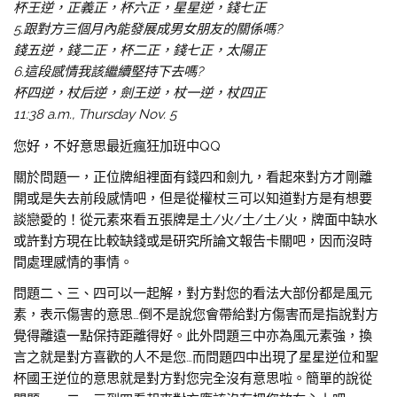
杯王逆，正義正，杯六正，星星逆，錢七正
5.跟對方三個月內能發展成男女朋友的關係嗎?
錢五逆，錢二正，杯二正，錢七正，太陽正
6.這段感情我該繼續堅持下去嗎?
杯四逆，杖后逆，劍王逆，杖一逆，杖四正
11:38 a.m., Thursday Nov. 5
您好，不好意思最近瘋狂加班中QQ
關於問題一，正位牌組裡面有錢四和劍九，看起來對方才剛離
開或是失去前段感情吧，但是從權杖三可以知道對方是有想要
談戀愛的！從元素來看五張牌是土/火/土/土/火，牌面中缺水
或許對方現在比較缺錢或是研究所論文報告卡關吧，因而沒時
間處理感情的事情。
問題二、三、四可以一起解，對方對您的看法大部份都是風元
素，表示傷害的意思…倒不是說您會帶給對方傷害而是指說對方
覺得離遠一點保持距離得好。此外問題三中亦為風元素強，換
言之就是對方喜歡的人不是您…而問題四中出現了星星逆位和聖
杯國王逆位的意思就是對方對您完全沒有意思啦。簡單的說從