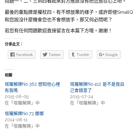
問題一、二、三到四看起來對方應該沒有把您放在心上吧。
最後的重點牌是權杖四，有不想放棄的樣子，或許即使SmallQ
和您說沒什麼機會您也不會想放手，那又何必問呢？
若您有任何問題歡迎直接留言在本篇下方哦。謝謝！
分享此文：
Facebook
Twitter
Tumblr
Google
相關
塔羅解牌No.362 想知他心裡
塔羅解牌No.412 是不是我自
有我嗎
己會錯意了
2015-06-09
2015-07-24
在「塔羅解牌」中
在「塔羅解牌」中
塔羅解牌No.73 娜娜
2014-08-11
在「塔羅解牌」中