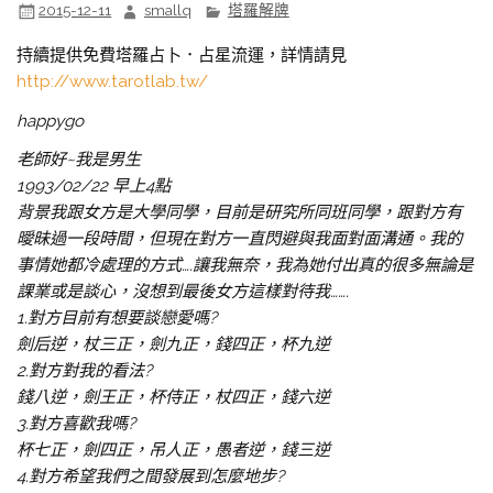
2015-12-11
smallq
塔羅解牌
持續提供免費塔羅占卜．占星流運，詳情請見
http://www.tarotlab.tw/
happygo
老師好~我是男生
1993/02/22 早上4點
背景我跟女方是大學同學，目前是研究所同班同學，跟對方有
曖昧過一段時間，但現在對方一直閃避與我面對面溝通。我的
事情她都冷處理的方式….讓我無奈，我為她付出真的很多無論是
課業或是談心，沒想到最後女方這樣對待我…….
1.對方目前有想要談戀愛嗎?
劍后逆，杖三正，劍九正，錢四正，杯九逆
2.對方對我的看法?
錢八逆，劍王正，杯侍正，杖四正，錢六逆
3.對方喜歡我嗎?
杯七正，劍四正，吊人正，愚者逆，錢三逆
4.對方希望我們之間發展到怎麼地步?