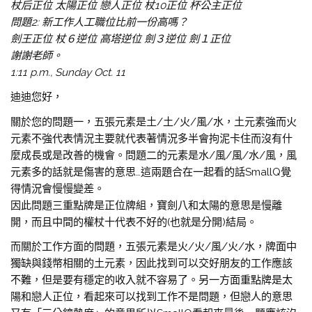
杖后正位 太陽正位 戀人正位 杖10正位 杯公主正位
問題2: 新工作人工職位比前一份高嗎？
劍王正位 杖６逆位 高塔逆位 劍３逆位 劍１正位
謝謝老師。
1:11 p.m., Sunday Oct. 11
迪迪您好，
關於您的問題一，五張元素是土/土/火/風/水，土元素強而火
元素不強代表情況主要就代表著情況多半會拘泥卡住而沒有什
麼成長或是改善的機會。問題二的元素是水/風/風/水/風，風
元素多的話就是傷害的意思…這兩題合在一起看的話SmallQ覺
得情況會慢慢變差。
因此問題三重點牌是正位牌組，寶劍八和太陽的意思是慢離
開，而且中間的權杖十代表不好的(也就是分開)結局。
而關於工作方面的問題，五張元素是火/火/風/火/水，牌面中
獨缺與錢幣相關的土元素，因此找到可以交好朋友的工作應該
不難，但是要有穩定的收入就不容易了。另一方面重點牌是太
陽和戀人正位，看起來可以找到工作不是問題，但戀人的意思