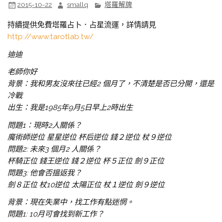
2015-10-22
smallq
塔羅解牌
持續提供免費塔羅占卜．占星流運，詳情請見
http://www.tarotlab.tw/
迪迪
老師你好
背景：我和男友沒來往已經2 個月了，不清楚是否已分開，還是
冷戰
出生：我是1985年9月5日早上2時出生
問題1：現時2人關係？
魔術師逆位 星星逆位 杯后逆位 錢２逆位 杖９逆位
問題2: 未來3 個月2 人關係？
杯騎正位 錢王逆位 錢２逆位 杯５正位 劍９正位
問題3: 他會否搵返我？
劍８正位 杖10逆位 太陽正位 杖１逆位 劍９逆位
背景：現在失業中，找工作有點迷惘。
問題1: 10月可會找到新工作？