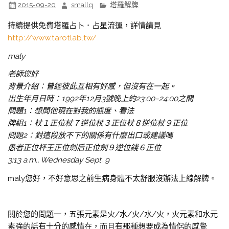
2015-09-20
smallq
塔羅解牌
持續提供免費塔羅占卜．占星流運，詳情請見
http://www.tarotlab.tw/
maly
老師您好
背景介紹：曾經彼此互相有好感，但沒有在一起。
出生年月日時：1992年12月3號晚上約23:00~24:00之間
問題1：想問他現在對我的態度、看法
牌組1：杖１正位杖７逆位杖３正位杖８逆位杖９正位
問題2：對這段放不下的關係有什麼出口或建議嗎
愚者正位杯王正位劍后正位劍９逆位錢６正位
3:13 a.m., Wednesday Sept. 9
maly您好，不好意思之前生病身體不太舒服沒辦法上線解牌。
關於您的問題一，五張元素是火/水/火/水/火，火元素和水元
素強的話有十分的感情在，而且有那種想要成為情侶的感覺