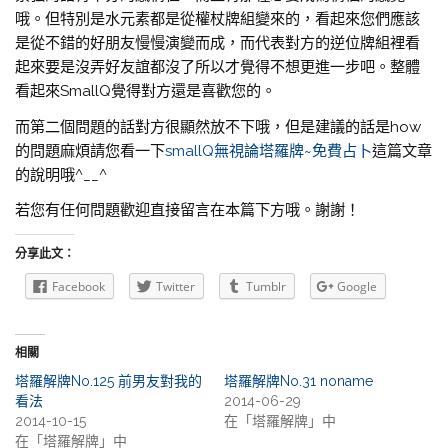
哦。但特別是水元素都是從權杖牌組變來的，看起來您們應該
是從不錯的好朋友慢慢演變而成，而代表對方的逆位牌組裡看
起來要是沒弄好友誼都沒了所以才覺得不想更進一步吧。整體
看起來SmallQ覺得對方還是喜歡您的。
而第二個問題的話對方很顯然放不下哦，但是建議的話是how
的問題麻煩請您看一下
smallQ無視論塔羅牌~免費占卜
這篇文章
的說明哦^__^
若您有任何問題歡迎直接留言在本篇下方哦。謝謝！
分享此文：
Facebook
Twitter
Tumblr
Google
相關
塔羅解牌No.125 前男友對我的
塔羅解牌No.31 noname
看法
2014-06-29
2014-10-15
在「塔羅解牌」中
在「塔羅解牌」中