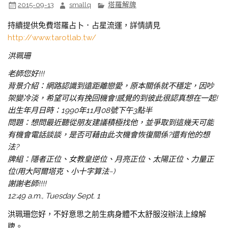
2015-09-13
smallq
塔羅解牌
持續提供免費塔羅占卜．占星流運，詳情請見
http://www.tarotlab.tw/
洪珮珊
老師您好!!!
背景介紹：網路認識到遠距離戀愛，原本關係就不穩定，因吵
架變冷淡，希望可以有挽回機會!感覺的到彼此很認真想在一起!
出生年月日時：1990年11月08號下午3點半
問題：想問最近聽從朋友建議積極找他，並爭取到這幾天可能
有機會電話談談，是否可藉由此次機會恢復關係?還有他的想
法?
牌組：隱者正位、女教皇逆位、月亮正位、太陽正位、力量正
位(用大阿爾塔克、小十字算法~)
謝謝老師!!!!
12:49 a.m., Tuesday Sept. 1
洪珮珊您好，不好意思之前生病身體不太舒服沒辦法上線解
牌。