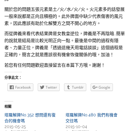
關於您的問題五張元素是土/火/水/火/火。火元素多的話發展
一般來說都是正向且積極的。此外牌面中缺少代表傷害的風元
素，因此應該有助於化解雙方之間不開心的地方。
而從牌義來看代表結果牌是女教皇逆位，牌義是不再陰暗…簡單
的說就是結局是比較光明正向一點。最後是中間的過程有隱
者、力量正位，牌義是「透過這幾天用電話談談」這個過程是
正確的，簡言之就是應該很有機會恢復關係的哦，加油！
若您有任何問題歡迎直接留言在本篇下方哦。謝謝！
分享此文：
Facebook
Twitter
Tumblr
Google
相關
塔羅解牌No.352 想問還有復
塔羅解牌No.480 我們有機會
合的機會嗎
交往嗎
2015-05-25
2015-10-04