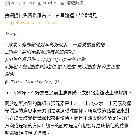
2015-09-09
smallq
塔羅解牌
持續提供免費塔羅占卜．占星流運，詳情請見
http://www.tarotlab.tw/
Tracy
1.背景：有個認識幾年的好朋友，一直偷偷喜歡他。
2.問題：請問他對我的感覺如何呢?
3.出生年月日時：1993/03/17 中午12點
4.牌組：劍3逆位 劍5逆位 戀人逆位 杖后逆位 杯公主正位
謝謝:)
9:17 a.m., Monday Aug. 31
Tracy您好，不好意思之前生病身體不太舒服沒辦法上線解牌。
關於您所抽到的牌組五張元素是土/土/土/水/水，土元素為保
守穩定的意思水元素則是溝通曖昧關係。所以從這點看起來對
方對您應該覺得溝通起來很愉快，而且不想改變(不論是往好的
方向或是壞的方向)…簡單的說就是沒有想要發展成情侶的感覺，
就繼續維持現狀這樣。