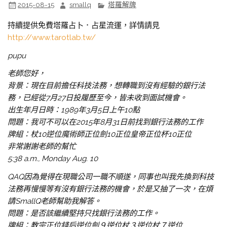
2015-08-15
smallq
塔羅解牌
持續提供免費塔羅占卜．占星流運，詳情請見
http://www.tarotlab.tw/
pupu
老師您好，
背景：現在目前擔任科技法務，想轉職到沒有經驗的銀行法
務，已經從7月27日投履歷至今，皆未收到面試機會。
出生年月日時：1989年3月5日上午10點
問題：我可不可以在2015年8月31日前找到銀行法務的工作
牌組：杖10逆位魔術師正位劍10正位皇帝正位杯10正位
非常謝謝老師的幫忙
5:38 a.m., Monday Aug. 10
QAQ因為覺得在現職公司一職不順遂，同事也叫我先換到科技
法務再慢慢等有沒有銀行法務的機會，於是又抽了一次，在煩
請SmallQ老師幫助我解答。
問題：是否該繼續堅持只找銀行法務的工作。
牌組：教宗正位錢后逆位劍９逆位杖３逆位杖７逆位