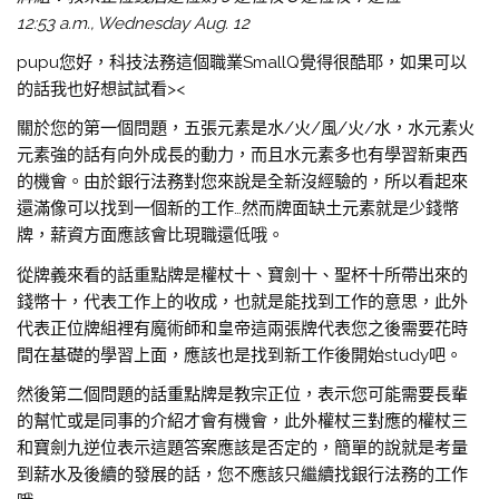
12:53 a.m., Wednesday Aug. 12
pupu您好，科技法務這個職業SmallQ覺得很酷耶，如果可以
的話我也好想試試看><
關於您的第一個問題，五張元素是水/火/風/火/水，水元素火
元素強的話有向外成長的動力，而且水元素多也有學習新東西
的機會。由於銀行法務對您來說是全新沒經驗的，所以看起來
還滿像可以找到一個新的工作…然而牌面缺土元素就是少錢幣
牌，薪資方面應該會比現職還低哦。
從牌義來看的話重點牌是權杖十、寶劍十、聖杯十所帶出來的
錢幣十，代表工作上的收成，也就是能找到工作的意思，此外
代表正位牌組裡有魔術師和皇帝這兩張牌代表您之後需要花時
間在基礎的學習上面，應該也是找到新工作後開始study吧。
然後第二個問題的話重點牌是教宗正位，表示您可能需要長輩
的幫忙或是同事的介紹才會有機會，此外權杖三對應的權杖三
和寶劍九逆位表示這題答案應該是否定的，簡單的說就是考量
到薪水及後續的發展的話，您不應該只繼續找銀行法務的工作