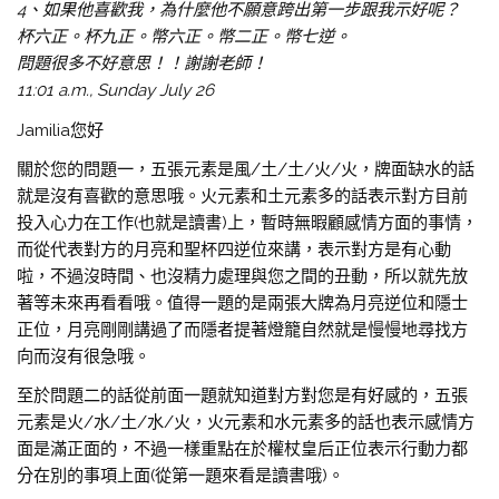
4、如果他喜歡我，為什麼他不願意跨出第一步跟我示好呢？
杯六正。杯九正。幣六正。幣二正。幣七逆。
問題很多不好意思！！謝謝老師！
11:01 a.m., Sunday July 26
Jamilia您好
關於您的問題一，五張元素是風/土/土/火/火，牌面缺水的話
就是沒有喜歡的意思哦。火元素和土元素多的話表示對方目前
投入心力在工作(也就是讀書)上，暫時無暇顧感情方面的事情，
而從代表對方的月亮和聖杯四逆位來講，表示對方是有心動
啦，不過沒時間、也沒精力處理與您之間的丑動，所以就先放
著等未來再看看哦。值得一題的是兩張大牌為月亮逆位和隱士
正位，月亮剛剛講過了而隱者提著燈籠自然就是慢慢地尋找方
向而沒有很急哦。
至於問題二的話從前面一題就知道對方對您是有好感的，五張
元素是火/水/土/水/火，火元素和水元素多的話也表示感情方
面是滿正面的，不過一樣重點在於權杖皇后正位表示行動力都
分在別的事項上面(從第一題來看是讀書哦)。