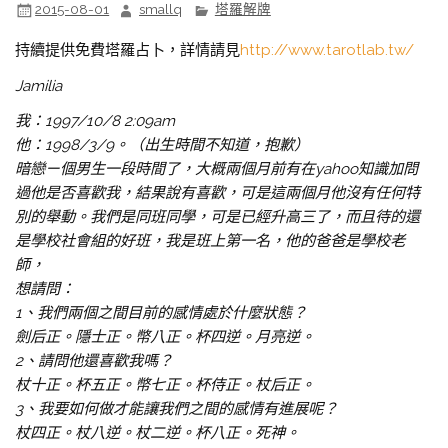
2015-08-01
smallq
塔羅解牌
持續提供免費塔羅占卜，詳情請見
http://www.tarotlab.tw/
Jamilia
我：1997/10/8 2:09am
他：1998/3/9。（出生時間不知道，抱歉）
暗戀ㄧ個男生一段時間了，大概兩個月前有在yahoo知識加問
過他是否喜歡我，結果說有喜歡，可是這兩個月他沒有任何特
別的舉動。我們是同班同學，可是已經升高三了，而且待的還
是學校社會組的好班，我是班上第一名，他的爸爸是學校老
師，
想請問：
1、我們兩個之間目前的感情處於什麼狀態？
劍后正。隱士正。幣八正。杯四逆。月亮逆。
2、請問他還喜歡我嗎？
杖十正。杯五正。幣七正。杯侍正。杖后正。
3、我要如何做才能讓我們之間的感情有進展呢？
杖四正。杖八逆。杖二逆。杯八正。死神。