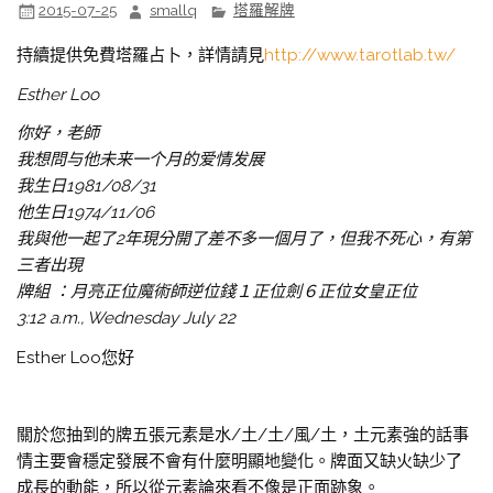
2015-07-25
smallq
塔羅解牌
持續提供免費塔羅占卜，詳情請見
http://www.tarotlab.tw/
Esther Loo
你好，老師
我想問与他未来一个月的爱情发展
我生日1981/08/31
他生日1974/11/06
我與他一起了2年現分開了差不多一個月了，但我不死心，有第
三者出現
牌組 ：月亮正位魔術師逆位錢１正位劍６正位女皇正位
3:12 a.m., Wednesday July 22
Esther Loo您好
關於您抽到的牌五張元素是水/土/土/風/土，土元素強的話事
情主要會穩定發展不會有什麼明顯地變化。牌面又缺火缺少了
成長的動能，所以從元素論來看不像是正面跡象。