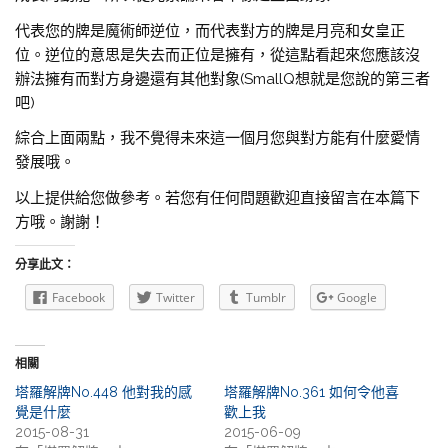
代表您的牌是魔術師逆位，而代表對方的牌是月亮和女皇正
位。逆位的意思是失去而正位是擁有，從這點看起來您應該沒
辦法擁有而對方身邊還有其他對象(SmallQ想就是您說的第三者
吧)
綜合上面兩點，我不覺得未來這一個月您與對方能有什麼愛情
發展哦。
以上提供給您做參考。若您有任何問題歡迎直接留言在本篇下
方哦。謝謝！
分享此文：
Facebook
Twitter
Tumblr
Google
相關
塔羅解牌No.448 他對我的感
塔羅解牌No.361 如何令他喜
覺是什麼
歡上我
2015-08-31
2015-06-09