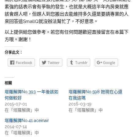
素強的話表示會有爭執的發生，也就是大概這半年內房東就應
該會趕人吧，但趕人到您搬出去能維持多久還是要請專業的人
來回答這SmallQ就沒辦法幫忙了，不好意思。
以上提供給您做參考。若您有任何問題歡迎直接留言在本篇下
方哦。謝謝！
分享此文：
Facebook
Twitter
Tumblr
Google
相關
塔羅解牌No.393 一年後該如
塔羅解牌No.598 她現在心還
何做較好
在我這嗎
2015-07-01
2016-03-19
在「塔羅解牌」中
在「塔羅解牌」中
塔羅解牌No.41 aceinair
2014-07-14
在「塔羅解牌」中