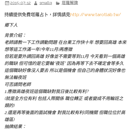
2015-07-12
smallq
塔羅解牌
持續提供免費塔羅占卜，詳情請見
http://www.tarotlab.tw/
鄉下人
背景介紹：
老師請教一下工作調動問題 在台東工作快十年 想要回高雄 本來
想等這工作滿一年(今年11月)再應徵
但若是要外調回高雄 好像並不需要等到11月 今天看到一個高雄
的職缺 但可惜的是它要輪”夜班” 因為再等下去不確定會等多久
這個職缺好像沒人要去 所以是個機會 但自己的身體狀況好像也
無法輪夜班
可否請問老師
1.應徵高雄夜班這個職缺對我日後比較有利?
(就是全方位有利 包括人際關係 職位轉正 或者變成不用輪班之
類的)
2.還是再等後面的面試機會 對我比較有利(同機關 但職位位於高
雄區)
抽牌結果：