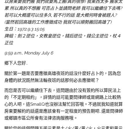
以房東要我們搬 我們就要馬上搬(真的很慘) 我東西太多 搬家太
累 所以真的不想搬
可否占卜並請問老師 我可以繼續住下去嗎?
若可以大概還可以住多久 若不行的話 是大概何時會被趕人?
(當然若回高雄的工作應徵成功 我就可以順勢搬回高雄了)
生日：1972.9.3 15:05
牌組：劍２逆位，女教皇逆位，錢后逆位，錢公主逆位，杖４
正位
9:59 a.m., Monday July 6
鄉下人您好…
關於第一題是否要應徵高雄夜班的話沒什麼好占卜的，因為您
身體的狀況既然無法輪夜班的話那何必去應徵呢？
而您是否可以繼續住下去，這問題由於沒有簽約所以算民法上
的「不定期租約」，詳情的話可能要問律師或是網路上比較熱
心的人吧，這SmallQ也沒辦法幫忙回答哦。不過就我知道就算
房東要解約的話還是應該會有一定程度的預告期吧…還是問律師
或鄉鎮市區公所會有法律咨詢服務哦。
關於您的這個問題五張元素是土/火/風/風/火，火元素和風元