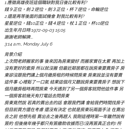
1.應徵高雄夜班這個職缺對我日後比較有利?
錢９正位，劍２逆位，劍３正位，杯７逆位，命輪逆位
2.還是再等後面的面試機會 對我比較有利?
星星逆位，錢10正位，錢４逆位，杖１正位，杯10逆位
出生年月日時:1972-09-03 15:05
謝謝老師解牌….
3:14 a.m., Monday July 6
背景介紹
上次問老師搬家的事 後來因為房東變好 而搬家實在太累 再加上
沒有更好的套房 所以就沒搬 但最近鄰居都在說房東要賣房子 房
東卻沒跟我們講
上個月繳房租的時候問房東 房東說並沒有要賣
這件事 心裡鬆了一口氣 結果這個月又聽說房東要賣房子 想說下
個月繳房租時再問房東 今天遇到了另一個房客就問他這件事 另
一個房客前幾天有打電話去問房東
房東竟然說 若真的賣出去的話 會跟我們講 會給我們時間找房子
但目前買方還在考慮 還沒有決定 也就是房東玩兩面手法 在賣出
去之前 他想先租 賣出去之後再趕人 我剛這裡時第一年雖然說有
簽約 但後幾年幾乎都只有簽繳款收據而已(沒再簽真正合約) 所