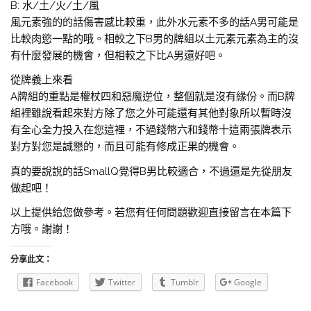
B: 水/土/火/土/風
風元素強的的話傷害感比較重，此外水元素不多的話A男可能是
比較肉慾一點的哦。相較之下B男的牌組以土元素元素為主的沒
有什麼發展的機會，但相較之下比A男還好吧。
從牌義上來看
A牌組的重點是權杖四和惡魔逆位，整個就是沒有緣份。而B牌
組裡雖說看起來對方除了您之外可能還有其他對象所以暫時沒
有全心全力投入在您這裡，不過錢幣六和錢幣十這兩張牌表示
對方對您是誠懇的，而且可能有修成正果的機會。
真的要說說的話SmallQ覺得B男比較適合，不過還是先從朋友
做起吧！
以上提供給您做參考。若您有任何問題歡迎直接留言在本篇下
方哦。謝謝！
分享此文：
Facebook
Twitter
Tumblr
Google