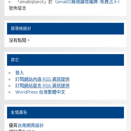
「
smallqtarot
」於〈
smallQ無視論塔羅牌~免費占卜
〉
發佈留言
部落格統計
沒有點閱。
其它
登入
訂閱
網站內容 RSS 資訊提供
訂閱
網站留言 RSS 資訊提供
WordPress 台灣繁體中文
友情廣告
優質
台南網頁設計