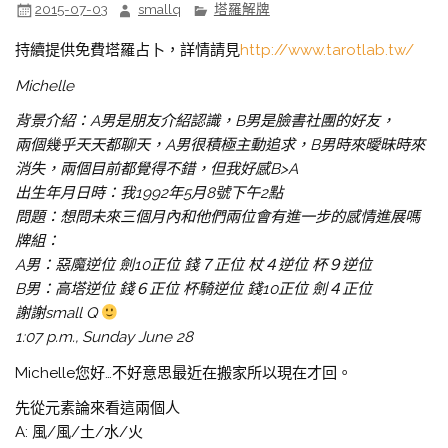
2015-07-03
smallq
塔羅解牌
持續提供免費塔羅占卜，詳情請見
http://www.tarotlab.tw/
Michelle
背景介紹：A男是朋友介紹認識，B男是臉書社團的好友，
兩個幾乎天天都聊天，A男很積極主動追求，B男時來曖昧時來
消失，兩個目前都覺
得不錯，但我好感B>A
出生年月日時：我1992年5月8號下午2點
問題：想問未來三個月內和他們兩位會有進一步的感情進展嗎
牌組：
A男：惡魔逆位 劍10正位 錢７正位 杖４逆位 杯９逆位
B男：高塔逆位 錢６正位 杯騎逆位 錢10正位 劍４正位
謝謝small Q
1:07 p.m., Sunday June 28
Michelle您好…不好意思最近在搬家所以現在才回。
先從元素論來看這兩個人
A: 風/風/土/水/火