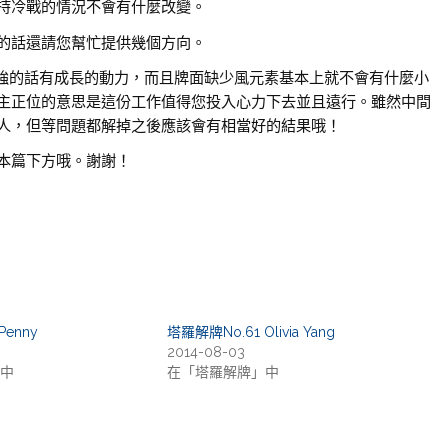
持冷戰的情況不會有什麼改變。
的話還請您幫忙提供幾個方向。
素強的話有成長的動力，而且牌面缺少風元素基本上就不會有什麼小
主正位的意思是這份工作值得您投入心力下去並且遠行。雖然中間
人，但等問題都解掉之後應該會有相當好的結果哦！
本篇下方哦。謝謝！
Penny
塔羅解牌No.61 Olivia Yang
2014-08-03
中
在「塔羅解牌」中