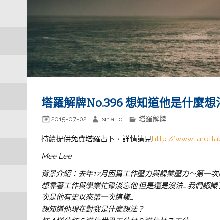
塔羅解牌No.396 想知道他是什麼想
2015-07-02
smallq
塔羅解牌
持續提供免費塔羅占卜，詳情請見
http://www.tarotla
Mee Lee
背景介紹：去年12月因爲工作壓力與課業壓力～第一次
想靠著工作與學業忙碌淡忘他,但是還是沒法….我們認識
次是他有史以來第一次這樣…
想知道他現在對我是什麼想法？