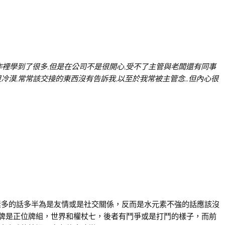
工作裡學到了很多,但是在公司不是很開心,受不了主管與老闆還有同事
很冷漠,常常該交接的東西沒有告訴我,以至於我常被主管念…但內心很
元素多的話多半為是友情或是社交關係，反而是水元素不強的話應該沒
牌是正位牌組，世界和權杖七，後者有鬥爭或是打鬥的樣子，而前