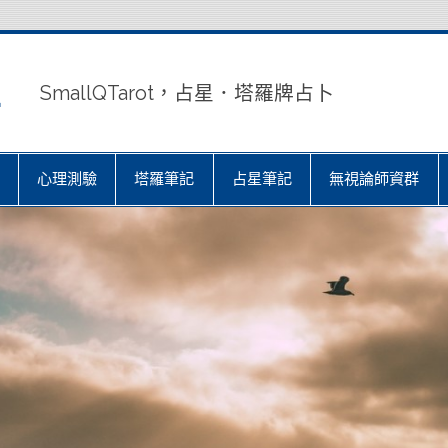
室
SmallQTarot，占星．塔羅牌占卜
心理測驗
塔羅筆記
占星筆記
無視論師資群