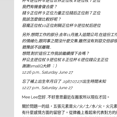
杯４逆位杯６逆位世界正位杖８逆位杖７正位
我們有機會復合麼？
錢９正位杯９正位力量正位錢后正位劍７正位
我該怎麼做比較好呢？
惡魔正位杖10正位劍騎正位杯９逆位杖后逆位
另外,想問工作的部分,去年11月進入這間公司,在這份
的情緒化,跟同事之間沒什麼交集,雖然沒有到惡交但卻
猶豫該不該離職…
想問,對於這份工作我該繼續撐下去嗎？
杯公主逆位杖９逆位杖８正位杯６逆位錢公主正位
謝謝smallQ大師 ：）
12:26 p.m., Saturday June 27
忘了補上出生年月日了 ,1987,07,27(出生時間未知
12:27 p.m., Saturday June 27
Mee Lee您好…不好意思最近在搬家所以現在才回。
關於問題一的話，五張元素是火/火/土/水/火，火
有什麼感情方面的留戀了。從牌義上看起來代表對方的