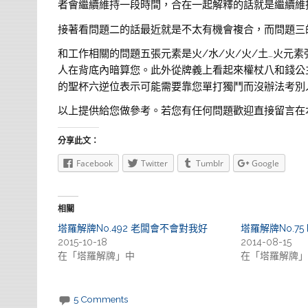
者會繼續維持一段時間，合在一起解釋的話就是繼續維
接著看問題二的話最近就是不太有機會複合，而問題三
和工作相關的問題五張元素是火/水/火/火/土…火元
人在背底內暗算您。此外從牌義上看起來權杖八和錢公
的聖杯六逆位表示可能需要靠您單打獨鬥而沒辦法考別
以上提供給您做參考。若您有任何問題歡迎直接留言在
分享此文：
Facebook
Twitter
Tumblr
Google
相關
塔羅解牌No.492 老闆會不會對我好
塔羅解牌No.75 
2015-10-18
2014-08-15
在「塔羅解牌」中
在「塔羅解牌」
5 Comments