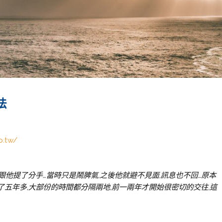
法
b.tw/
跟他提了分手…當時只是鬧脾氣,之後他就避不見面,訊息也不回…原本
了五年多,大部份的時間都分隔兩地,前一兩年才開始很密切的交往,這