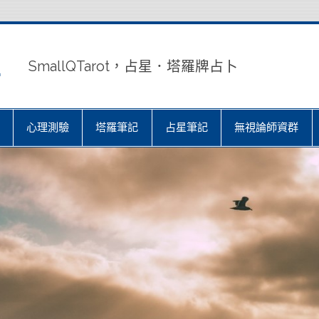
室
SmallQTarot，占星．塔羅牌占卜
心理測驗
塔羅筆記
占星筆記
無視論師資群