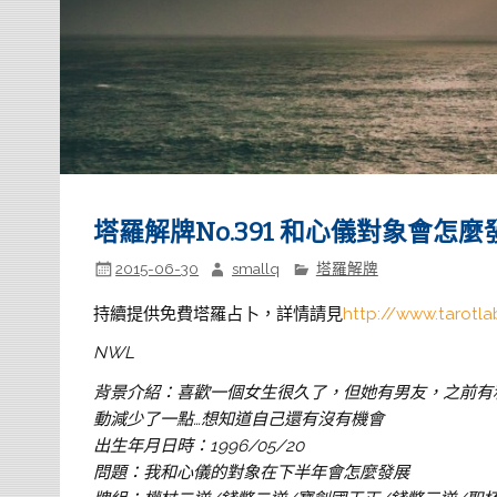
塔羅解牌No.391 和心儀對象會怎麼
2015-06-30
smallq
塔羅解牌
持續提供免費塔羅占卜，詳情請見
http://www.tarotla
NWL
背景介紹：喜歡一個女生很久了，但她有男友，之前有
動減少了一點…想知道自己還有沒
有機會
出生年月日時：1996/05/20
問題：我和心儀的對象在下半年會怎麼發展