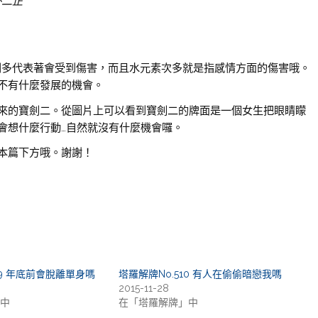
杯二正
特別多代表著會受到傷害，而且水元素次多就是指感情方面的傷害哦。
不有什麼發展的機會。
來的寶劍二。從圖片上可以看到寶劍二的牌面是一個女生把眼睛矇
會想什麼行動…自然就沒有什麼機會囉。
本篇下方哦。謝謝！
99 年底前會脫離單身嗎
塔羅解牌No.510 有人在偷偷暗戀我嗎
2015-11-28
中
在「塔羅解牌」中