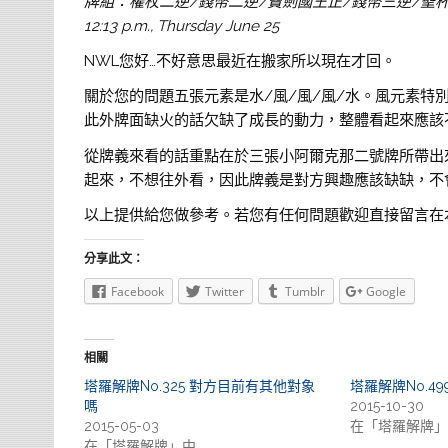
牌組：權杖二逆/錢幣二逆/寶劍國王正/錢幣三逆/聖
12:13 p.m., Thursday June 25
NWL您好…不好意思最近在搬家所以現在才回。
關於您的問題五張元素是水/風/風/風/水。風元素
此外牌面缺火的話欠缺了成長的動力，整體看起來應該
從牌義來看的話重點在於三張小阿爾克那二號牌所帶出
起來，不想往外看，因此牌義是對方興趣應該缺缺，不
以上提供給您做參考。若您有任何問題歡迎直接留言在
分享此文：
Facebook
Twitter
Tumblr
Google
相關
塔羅解牌No.325 對方目前有其他對象
塔羅解牌No.4
嗎
2015-10-30
2015-05-03
在「塔羅解牌」
在「塔羅解牌」中