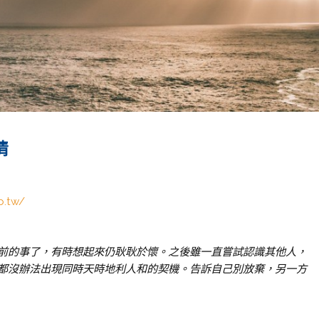
情
b.tw/
前的事了，有時想起來仍耿耿於懷。之後雖一直嘗試認識其他人，
都沒辦法出現同時天時地利人和的契機。告訴自己別放棄，另一方