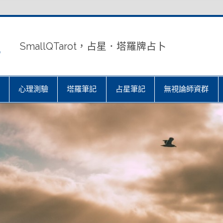
室
SmallQTarot，占星．塔羅牌占卜
心理測驗
塔羅筆記
占星筆記
無視論師資群