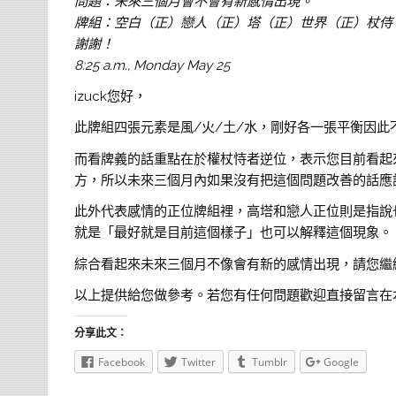
問題：未來三個月會不會有新感情出現。
牌組：空白（正）戀人（正）塔（正）世界（正）杖侍
謝謝！
8:25 a.m., Monday May 25
izuck您好，
此牌組四張元素是風/火/土/水，剛好各一張平衡因此
而看牌義的話重點在於權杖恃者逆位，表示您目前看起
方，所以未來三個月內如果沒有把這個問題改善的話應
此外代表感情的正位牌組裡，高塔和戀人正位則是指說
就是「最好就是目前這個樣子」也可以解釋這個現象。
綜合看起來未來三個月不像會有新的感情出現，請您繼
以上提供給您做參考。若您有任何問題歡迎直接留言在
分享此文：
Facebook
Twitter
Tumblr
Google