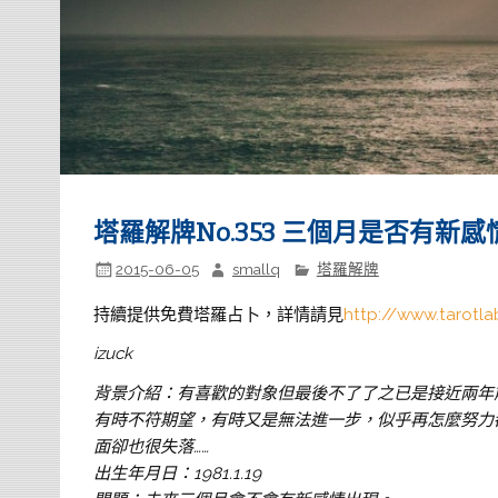
塔羅解牌No.353 三個月是否有新感
2015-06-05
smallq
塔羅解牌
持續提供免費塔羅占卜，詳情請見
http://www.tarotla
izuck
背景介紹：有喜歡的對象但最後不了了之已是接近兩年
有時不符期望，有時又是無法進一步，似乎再怎麼努力
面卻也很失落……
出生年月日：1981.1.19