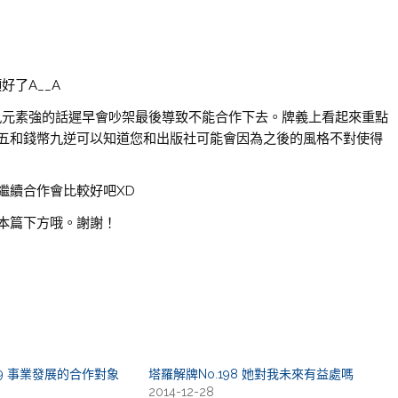
好了A__A
和風元素強的話遲早會吵架最後導致不能合作下去。牌義上看起來重點
五和錢幣九逆可以知道您和出版社可能會因為之後的風格不對使得
繼續合作會比較好吧XD
本篇下方哦。謝謝！
99 事業發展的合作對象
塔羅解牌No.198 她對我未來有益處嗎
2014-12-28