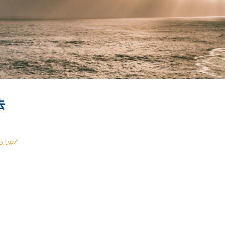
去
b.tw/