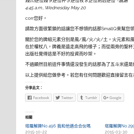
錢10逆位錢９逆位杯５逆位杖８正位劍后逆位 ~感謝
4:45 a.m., Wednesday May 20
corr您好，
請款方面很繁鎖的話讓您不想領的話那SmallQ來幫您領
關於您的牌組元素分別是風/風/火/火/土，火元素
在於權杖八，牌義是遠走高飛的樣子；而從兩旁的聖杯
出版社覺得這是不好的投資而吵架。
不過顯然目前這件事情還沒發生的話那為了五斗米還是
以上提供給您做參考。若您有任何問題歡迎直接留言在
分享此文：
Facebook
Twitter
Tumblr
Google
相關
塔羅解牌No.496 我和他適合合伙嗎
塔羅解牌No.2
2015-10-22
2015-03-30