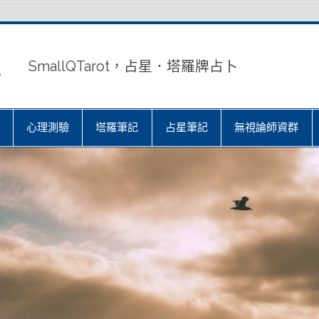
室
SmallQTarot，占星．塔羅牌占卜
心理測驗
塔羅筆記
占星筆記
無視論師資群