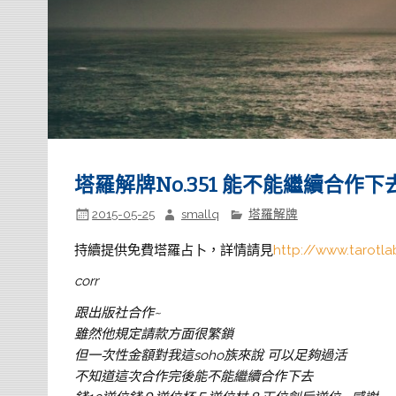
塔羅解牌No.351 能不能繼續合作下
2015-05-25
smallq
塔羅解牌
持續提供免費塔羅占卜，詳情請見
http://www.tarotla
corr
跟出版社合作~
雖然他規定請款方面很繁鎖
但一次性金額對我這soho族來說 可以足夠過活
不知道這次合作完後能不能繼續合作下去