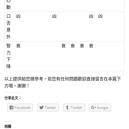
心
動
口
凶
凶
凶
凶
舌
意
外
智
衰
衰
衰
衰
衰
力
下
降
以上提供給您做參考，若您有任何問題歡迎直接留言在本篇下
方哦。謝謝！
分享此文：
Facebook
Twitter
Tumblr
Google
相關