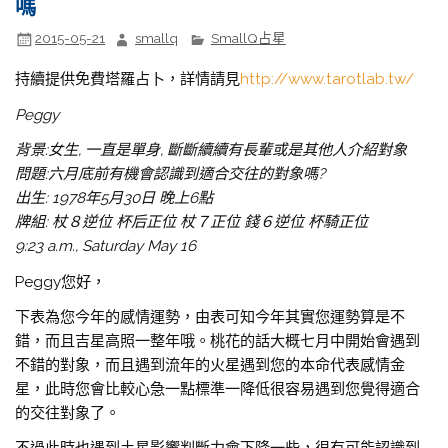
嗎
2015-05-21
smallq
SmallQ占星
持續提供免費塔羅占卜，詳情請見
http://www.tarotlab.tw/
Peggy
背景:女生, 一直是單身, 斷斷續續有長輩或是其他人介紹對象
問題:六月底前有機會認識到適合交往的對象嗎?
出生: 1978年5月30日 晚上6點
牌組: 杖８逆位 杯后正位 杖７正位 錢６逆位 杯騎正位
9:23 a.m., Saturday May 16
Peggy您好，
下表為您今年的感情運勢，由表可知今年其實您運勢算是不
錯，而且吉星高照一整年哦。桃花的話大概七月中開始會遇到
不錯的對象，而且遇到流年的火星遇到您的本命代表感情金
星，此時您會比較心急一點標準一降低很容易遇到您覺得適合
的交往對象了。