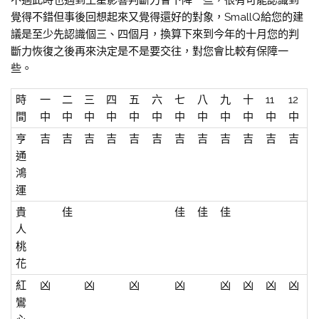
不過此時也遇到土星影響判斷力會下降一些，很有可能認識到
覺得不錯但事後回想起來又覺得還好的對象，SmallQ給您的建
議是至少先認識個三、四個月，換算下來到今年的十月您的判
斷力恢復之後再來決定是不是要交往，對您會比較有保障一
些。
時
一
二
三
四
五
六
七
八
九
十
11
12
間
中
中
中
中
中
中
中
中
中
中
中
中
亨
吉
吉
吉
吉
吉
吉
吉
吉
吉
吉
吉
吉
通
鴻
運
貴
佳
佳
佳
佳
人
桃
花
紅
凶
凶
凶
凶
凶
凶
凶
凶
鸞