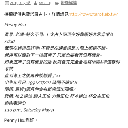
2015-05-18
smallq
塔羅解牌
持續提供免費塔羅占卜，詳情請見
http://www.tarotlab.tw/
Penny Hsu
背景: 老師~好久不見! 上次占卜到現在好像隔好非常非常久
xddd
我現在過得很好唷! 不管是在課業還是人際上都還不錯~
覺得可以面對下一段感情了 只是也要看有沒有機會~
如果這陣子沒有機會的話 我就會完完全全地寫碩論&準備教師
考試
直到考上之後再去談戀愛了><
出生年月日: 1991/07/22 時間不確定:S
問題: 最近3個月內會有新戀情出現嗎?
牌組: 杖２逆位 戀人正位 力量正位 杯４逆位 杯公主正位
謝謝老師:D
1:10 p.m., Saturday May 9
Penny Hsu您好，