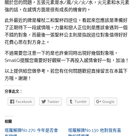
關於您的問題，五張元素是水/風/火/火/水，火元素和水元素
強的話，在感情方面是很有成長的機會的。
此外最近的牌是權杖二和聖杯四逆位，看起來您應該是準備好
了正期待下一段感情哦。力量和戀人正位則是應該會遇到一個
不錯的對象，而最後一張聖杯公主則是指說這位對象值得好好
花費心思在對方身上。
不過需要您注意一下的是也許會同時出現好幾個對象哦，
SmallQ提醒您需要好好觀察一下再投入感情會好一點，加油！
以上提供給您做參考。若您有任何問題歡迎直接留言在本篇下
方哦。謝謝！
分享此文：
Facebook
Twitter
Tumblr
Google
相關
塔羅解牌No.270 今年是否會
塔羅解牌No.130 他對我有喜