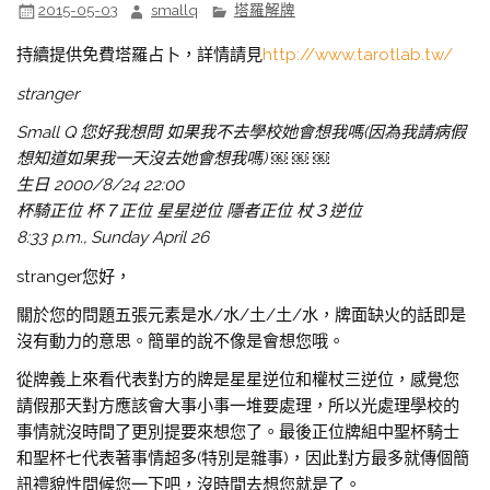
2015-05-03
smallq
塔羅解牌
持續提供免費塔羅占卜，詳情請見
http://www.tarotlab.tw/
stranger
Small Q 您好我想問 如果我不去學校她會想我嗎(因為我請病假
想知道如果我一天沒去她會想我嗎) ￼ ￼ ￼
生日 2000/8/24 22:00
杯騎正位 杯７正位 星星逆位 隱者正位 杖３逆位
8:33 p.m., Sunday April 26
stranger您好，
關於您的問題五張元素是水/水/土/土/水，牌面缺火的話即是
沒有動力的意思。簡單的說不像是會想您哦。
從牌義上來看代表對方的牌是星星逆位和權杖三逆位，感覺您
請假那天對方應該會大事小事一堆要處理，所以光處理學校的
事情就沒時間了更別提要來想您了。最後正位牌組中聖杯騎士
和聖杯七代表著事情超多(特別是雜事)，因此對方最多就傳個簡
訊禮貌性問候您一下吧，沒時間去想您就是了。