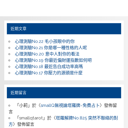
近期文章
心理測驗No.22 毛小孩眼中的你
心理測驗No.21 你是哪一種性格的人呢
心理測驗No.20 意中人對你的看法
心理測驗No.19 你最近偏財運指數如何吧
心理測驗No.18 最近告白成功率高嗎
心理測驗No.17 你壓力的源頭是什麼
近期留言
「
小莉
」於〈
smallQ無視論塔羅牌~免費占卜
〉發佈留
言
「
smallqtarot
」於〈
塔羅解牌No.825 突然不聯絡的對
方
〉發佈留言