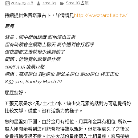
2015-03-26
smallq
SmallQ占星
持續提供免費塔羅占卜，詳情請見
http://www.tarotlab.tw/
屁屁
背景：國中開始認識 跟他沒出去過
但有時候會在網路上聊天 高中遇到會打招呼
但夜間部之後就很少遇到他了
問題：他對我的感覺是什麼
1998 3 15 凌晨12點
牌組：高塔逆位 錢5逆位 劍公主逆位 劍10逆位 杯王正位
8:53 a.m., Sunday March 22
屁屁您好，
五張元素是水/風/土/土/水，缺少火元素的話對方可能覺得妳
比較文靜、穩重、沒有活動力的樣子。
您的星盤如下圖，由於金月有相位、月冥和金冥有相位…所以一
般人剛開始看到您可能會覺得難以親近，但是相處久了之後又
會覺得聊得很不錯。此外大部份星座落入土相星座，容易帶給