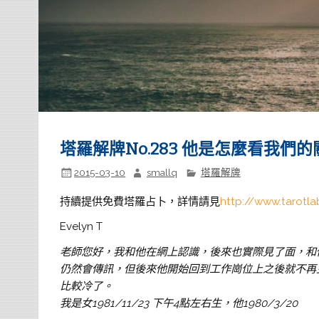
塔羅解牌No.283 他是怎麼看我們的
2015-03-10
smallq
塔羅解牌
持續提供免費塔羅占卜，詳情請見
http://www.tarotla
Evelyn T
老師您好，我和他在網上認識，後來也實際見了面，和
仍然會傳訊，但後來他開始回到工作崗位上之後就不再
比較冷了。
我是女1981/11/23 下午4點左右生，
他1980/3/20