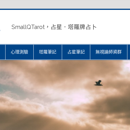
室
SmallQTarot，占星．塔羅牌占卜
心理測驗
塔羅筆記
占星筆記
無視論師資群