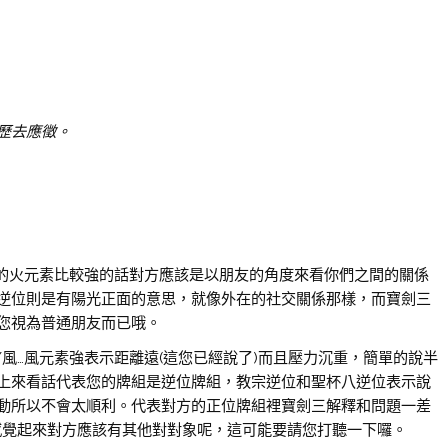
歷去應徵。
動的火元素比較強的話對方應該是以朋友的角度來看你們之間的關係
逆位則是有陽光正面的意思，就像外在的社交關係那樣，而寶劍三
您視為普通朋友而已哦。
/風…風元素強表示距離遠(這您已經說了)而且壓力沉重，簡單的說半
上來看話代表您的牌組是逆位牌組，教宗逆位和聖杯八逆位表示說
動所以不會太順利。代表對方的正位牌組裡寶劍三解釋和問題一差
，感覺起來對方應該有其他對對象呢，這可能要請您打聽一下囉。