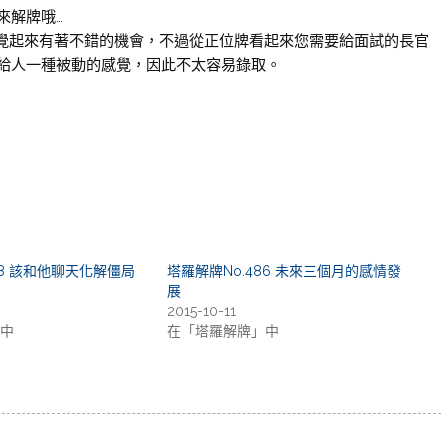
來解牌哦…
感覺起來有著不錯的機會，不過從正位牌看起來您需要給面試的長官
給人一種被動的感覺，因此不太容易錄取。
48 該和他聊天化解僵局
塔羅解牌No.486 未來三個月的感情發
展
2015-10-11
中
在「塔羅解牌」中