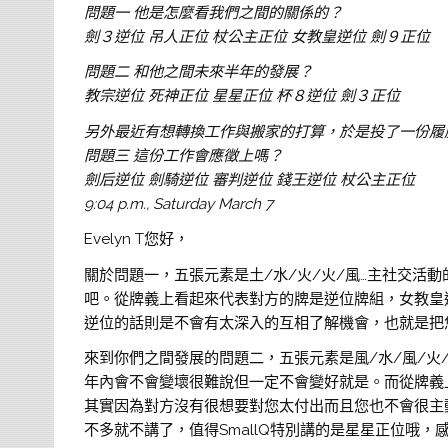
問題一 他是怎麼看我們之間的關係的？
劍３逆位 吊人正位 杖公主正位 女教皇逆位 劍９正位
問題二 和他之間未來半年的發展？
教宗逆位 死神正位 星星正位 杯８逆位 劍３正位
另外最近有想轉換工作與搬家的打算，於是投了一份履
問題三 這份工作會應徵上嗎？
劍后逆位 劍騎逆位 審判逆位 錢王逆位 杖公主正位
9:04 p.m., Saturday March 7
Evelyn T您好，
關於問題一，五張元素是土/水/火/火/風…主社交活
吧。從牌義上看起來代表對方的牌是逆位牌組，女教皇
逆位的話則是不會有太深入的互相了解機會，也就是把
來到你們之間發展的問題二，五張元素是風/水/風/火
年內會不會變壞很難說但一定不會變好就是。而從牌義
其實因為對方沒有很想要對您太付出而且您也不會很主
不多就不講了，值得SmallQ特別講的是星星正位哦