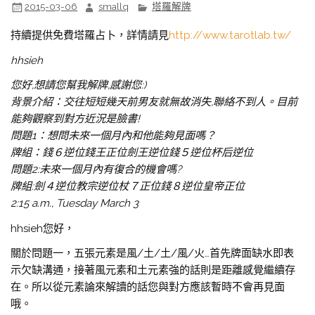
2015-03-06
smallq
塔羅解牌
持續提供免費塔羅占卜，詳情請見
http://www.tarotlab.tw/
hhsieh
您好,想請您幫我解牌,感謝您:)
背景介紹：交往短短幾天前男友就無故消失,聯絡不到人。目前
能夠觀察到對方近況是臉書!
問題1：想問未來一個月內和他能夠見面嗎？
牌組：錢６逆位錢王正位劍王逆位錢５逆位杯后逆位
問題2:未來一個月內有復合的機會嗎?
牌組:劍４逆位教宗逆位杖７正位錢８逆位皇帝正位
2:15 a.m., Tuesday March 3
hhsieh您好，
關於問題一，五張元素是風/土/土/風/火…首先牌面缺水即表
示欠缺溝通，接著風元素和土元素強的話則是距離感覺繼續存
在。所以從元素論來解讀的話您與對方應該暫時不會再見面
哦。