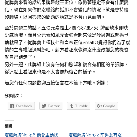
從牌義來看的話結果牌是錢王正位，象徵著穩定不會有什麼變
化，現在如果你們沒聯絡的話那不會變化的情況下就是會持續
沒聯絡，以回答您的問題的話就是不會再見面吧。
至於問題二的話，五張元素是土/風/火/風/火…牌面缺水即缺
少感情哦，而且火元素和風元素強看起來像是吵過架或起過爭
執就是了。從牌義上權杖七和皇帝正位SmallQ覺得你們為了感
情的主導權起過糾紛吧，對方看起來覺得沒什麼改變您的機會
就自己跑走了。
另外一題，此牌組上沒有任何和慾望和復合有相關的單張牌，
從這點上看起來也是不太會像能復合的樣子。
若您有任何問題歡迎直接留言在本篇下方哦。謝謝！
分享此文：
Facebook
Twitter
Tumblr
Google
相關
塔羅解牌No.316 他會主動找
塔羅解牌No.132 前男友有沒