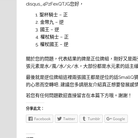
disqus_4PzFexQTJG您好，
聖杯騎士 – 正
金幣九 – 逆
國王 – 逆
權杖騎士 – 正
權杖國王 – 逆
關於您的問題，代表結果的牌是正位牌組，剛好又是兩張
張元素是水/風/水/火/水，大部份都是水元素的話主
最後就是逆位牌組這裡兩張國王都是逆位的話Small
的心思而空轉吧…建議您多請朋友介紹真正想要發展感
若您有任何問題歡迎直接留言在本篇下方哦。謝謝！
分享此文：
Facebook
Twitter
Tumblr
Google