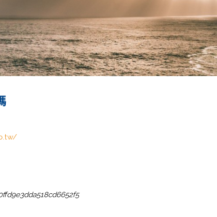
嗎
b.tw/
20ffd9e3dda518cd6652f5