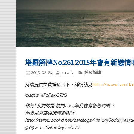
塔羅解牌No.261 2015年會有新戀情
2015-02-24
smallq
塔羅解牌
持續提供免費塔羅占卜，詳情請見
http://www.tarotla
disqus_4PzFexQTJG
你好! 我問的是 請問2015年我會有新戀情嗎？
然後是算路徑牌陣謝謝你
http://tarot.rocbird.net/cardlogs/view/56bdd37445
9:05 a.m., Saturday Feb. 21