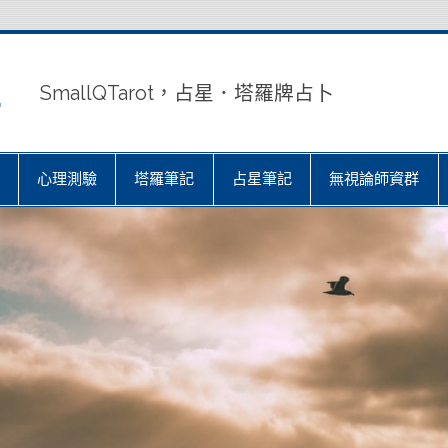
室
SmallQTarot，占星．塔羅牌占卜
心理測驗
塔羅筆記
占星筆記
無視論師資群