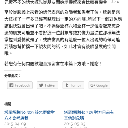
元素不多的話大概先從朋友開始培養起來會比較有機會一些。
至於從牌義上來看的話代表您的為隱者和愚者正位，牌義是您
大概找了一年多已經有整理出一定的方向囉…所以下一個對象應
該很快就會出現了吧，不過從聖杯六和聖杯十逆位看起來您身
邊的朋友可能並不看好這一位對象導致於像力量逆位那樣無法
掌握到愛情就是了，或許當真的有這麼一位人出現的時候可能
要請您幫忙擋一下親友間的話，如此才會有後續發展的空間
哦。
若您有任何問題歡迎直接留言在本篇下方哦。謝謝！
分享此文：
Facebook
Twitter
Tumblr
Google
相關
塔羅解牌No.309 該怎麼做對
塔羅解牌No.325 對方目前有
方才會考慮我
其他對象嗎
2015-04-09
2015-05-03