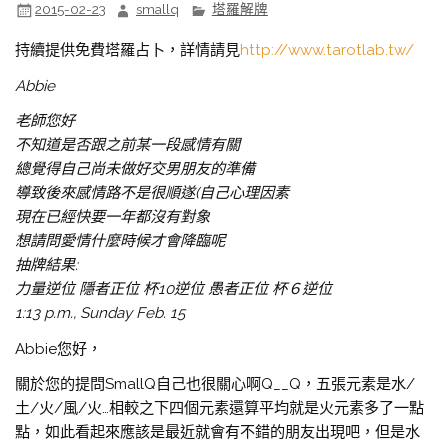
2015-02-23
smallq
塔羅解牌
持續提供免費塔羅占卜，詳情請見
http://www.tarotlab.tw/
Abbie
老師您好
不知道是否跟之前某一段感情有關
總覺得自己尚未做好交男朋友的準備
導致後來感情路不是很順遂(自己心理因素
現在已經快要一年都沒有對象
想請問愛情什麼時候才會降臨呢
抽牌結果:
力量逆位 隱者正位 杯10逆位 愚者正位 杯６逆位
1:13 p.m., Sunday Feb. 15
Abbie您好，
關於您的提問SmallQ自己也很關心啊Q__Q，五張元素是水/
土/火/風/火…相較之下四個元素還算平均就是火元素多了一點
點，如此看起來應該是最近就會有不錯的朋友出現吧，但是水