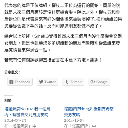
代表您的牌是正位牌組，權杖二正位為遠行的開始，簡單的說
就是未來三個月應該是沒什麼機會啦。除此之外，權杖五和皇
后逆位則是代表原來有好的關係後來被破壞掉了…換句話說如果
您要從舊識下手的話，反而可能連朋友都做不成了。
綜合以上所述，SmallQ覺得雖然未來三個月內沒什麼機會交到
女朋友，但是也建議您多多認識新的朋友而暫時別從舊識來發
展感情會來得適合一點。
若您有任何問題歡迎直接留言在本篇下方哦。謝謝！
分享此文：
Facebook
Twitter
Tumblr
Google
相關
塔羅解牌No.102 我一個月
塔羅解牌No.158 近期有希望
內，有機會交到男朋友嗎
交男友嗎
2014-09-23
2014-11-19
在「塔羅解牌」中
在「塔羅解牌」中