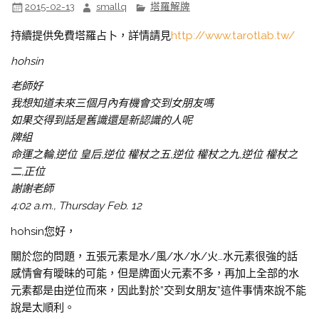
2015-02-13
smallq
塔羅解牌
持續提供免費塔羅占卜，詳情請見
http://www.tarotlab.tw/
hohsin
老師好
我想知道未來三個月內有機會交到女朋友嗎
如果交得到話是舊識還是新認識的人呢
牌組
命運之輪,逆位 皇后,逆位 權杖之五,逆位 權杖之九,逆位 權杖之
二,正位
謝謝老師
4:02 a.m., Thursday Feb. 12
hohsin您好，
關於您的問題，五張元素是水/風/水/水/火…水元素很強的話
感情會有曖昧的可能，但是牌面火元素不多，再加上全部的水
元素都是由逆位而來，因此對於”交到女朋友”這件事情來說不能
說是太順利。