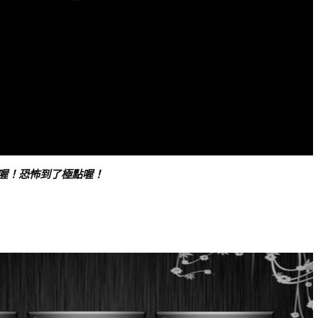
喔！恐怖到了極點喔！