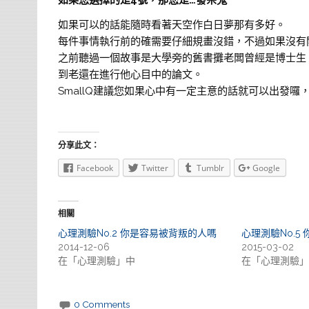
如果您選擇的是4號，那您是…發呆鬼
如果可以的話能隨時看著天空作白日夢那有多好。
每件事情執行前的確需要仔細規畫沒錯，不過如果沒有
之前聽過一個故事是大學旁的舊書攤老闆曾經是博士生
到老還在進行他心目中的論文。
SmallQ建議您如果心中有一定主意的話就可以出發
分享此文：
Facebook
Twitter
Tumblr
Google
相關
心理測驗No.2 你是容易被背叛的人嗎
心理測驗No.5
2014-12-06
2015-03-02
在「心理測驗」中
在「心理測驗」
0 Comments