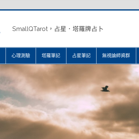
室
SmallQTarot，占星．塔羅牌占卜
心理測驗
塔羅筆記
占星筆記
無視論師資群